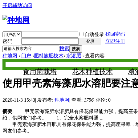
开启辅助访问
找回密码
自动登录
密码
立即注册
登录
搜索
搜索
种地网
›
门户
›
肥料施肥技术
›
水溶肥
›
查看内容
食用菌栽培
花木种植技术
粮
使用甲壳素海藻肥水溶肥要注
2020-11-3 15:43
|
发布者:
种地网
|
查看:
1756
|
评论: 0
摘要
: 甲壳素海藻肥水溶肥具有保花保果能力强，提高座果
绍，供网友们参考。 1、完全水溶肥料通 ...
甲壳素海藻肥水溶肥具有保花保果能力强，提高座果率，增
网友们参考。