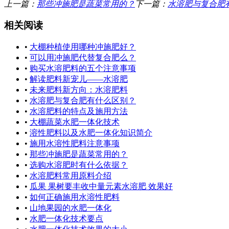
上一篇：
那些冲施肥是蔬菜常用的？
下一篇：
水溶肥与复合肥
相关阅读
•
大棚种植使用哪种冲施肥好？
•
可以用冲施肥代替复合肥么？
•
购买水溶肥料的五个注意事项
•
解读肥料新宠儿——水溶肥
•
未来肥料新方向：水溶肥料
•
水溶肥与复合肥有什么区别？
•
水溶肥料的特点及施用方法
•
大棚蔬菜水肥一体化技术
•
溶性肥料以及水肥一体化知识简介
•
施用水溶性肥料注意事项
•
那些冲施肥是蔬菜常用的？
•
选购水溶肥时有什么依据？
•
水溶肥料常用原料介绍
•
瓜果 果树要丰收中量元素水溶肥 效果好
•
如何正确施用水溶性肥料
•
山地果园的水肥一体化
•
水肥一体化技术要点