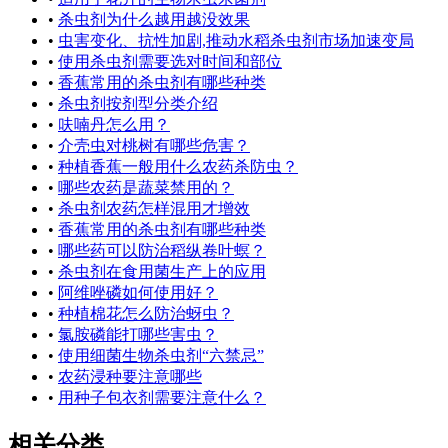
•
杀虫剂为什么越用越没效果
•
虫害变化、抗性加剧,推动水稻杀虫剂市场加速变局
•
使用杀虫剂需要选对时间和部位
•
香蕉常用的杀虫剂有哪些种类
•
杀虫剂按剂型分类介绍
•
呋喃丹怎么用？
•
介壳虫对桃树有哪些危害？
•
种植香蕉一般用什么农药杀防虫？
•
哪些农药是蔬菜禁用的？
•
杀虫剂农药怎样混用才增效
•
香蕉常用的杀虫剂有哪些种类
•
哪些药可以防治稻纵卷叶螟？
•
杀虫剂在食用菌生产上的应用
•
阿维唑磷如何使用好？
•
种植棉花怎么防治蚜虫？
•
氯胺磷能打哪些害虫？
•
使用细菌生物杀虫剂“六禁忌”
•
农药浸种要注意哪些
•
用种子包衣剂需要注意什么？
相关分类