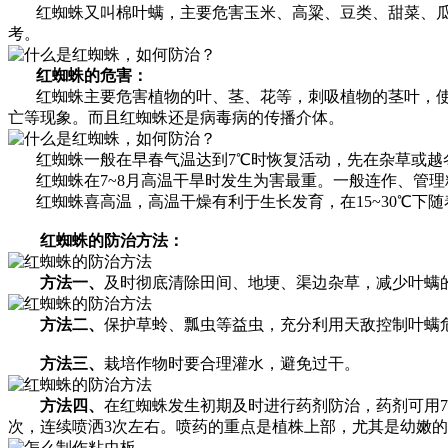
红蜘蛛又叫棉叶螨，主要危害玉米、高粱、豆类、甜菜、瓜
考。
红蜘蛛的危害：
红蜘蛛主要危害植物的叶、茎、花等，刺吸植物的茎叶，使
亡等现象。而且红蜘蛛还是病毒病的传播介体。
红蜘蛛一般在早春气温达到7℃时恢复活动，先在杂草或越冬
红蜘蛛在7~8月高温干旱时发生为害最重。一般连作、管理
红蜘蛛喜高温，高温干燥有利于生长发育，在15~30℃下随着
红蜘蛛的防治方法：
方法一、
及时彻底清除田间、地埂、渠边杂草，减少叶螨
方法二、
保护草蛉、瓢虫等益虫，充分利用天敌控制叶螨
方法三、
栽培作物时要合理灌水，避免过干。
方法四、
在红蜘蛛发生初期及时进行药剂防治，药剂可用73％的
次，连续喷洒3次左右。喷药的重点是植株上部，尤其是幼嫩