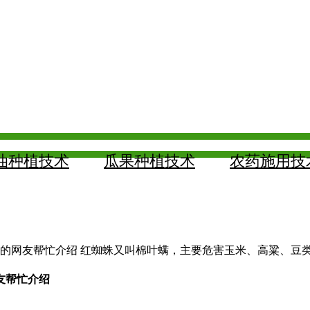
油种植技术
瓜果种植技术
农药施用技
解的网友帮忙介绍 红蜘蛛又叫棉叶螨，主要危害玉米、高粱、
友帮忙介绍