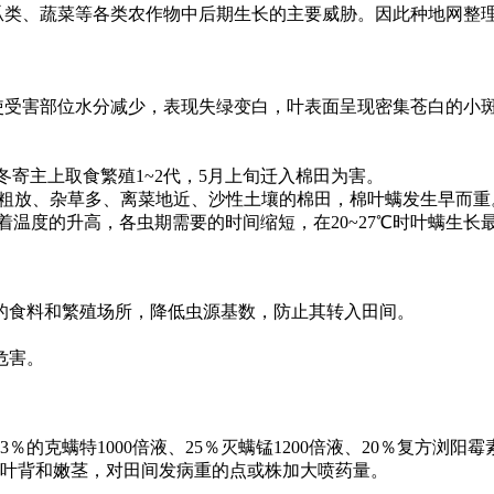
类、蔬菜等各类农作物中后期生长的主要威胁。因此种地网整理
受害部位水分减少，表现失绿变白，叶表面呈现密集苍白的小斑
寄主上取食繁殖1~2代，5月上旬迁入棉田为害。
粗放、杂草多、离菜地近、沙性土壤的棉田，棉叶螨发生早而重
温度的升高，各虫期需要的时间缩短，在20~27℃时叶螨生长
的食料和繁殖场所，降低虫源基数，防止其转入田间。
危害。
克螨特1000倍液、25％灭螨锰1200倍液、20％复方浏阳霉素1
的叶背和嫩茎，对田间发病重的点或株加大喷药量。