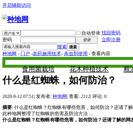
开启辅助访问
找回密码
自动登录
密码
立即注册
登录
搜索
搜索
种地网
›
门户
›
农药施用技术
›
杀虫剂使用
›
查看内容
食用菌栽培
花木种植技术
粮
什么是红蜘蛛，如何防治？
2020-9-12 07:51
|
发布者:
种地网
|
查看:
2112
|
评论: 0
摘要
: 什么是红蜘蛛？红蜘蛛有哪些危害，如何防治？还请了
此种地网整理了红蜘蛛的危害及防治方法 ...
什么是红蜘蛛？红蜘蛛有哪些危害，如何防治？还请了解的网