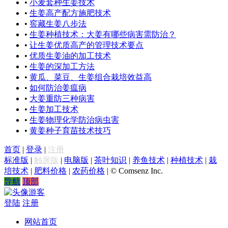
•
小麦套种生姜技术
•
生姜高产配方施肥技术
•
窖藏生姜八步法
•
生姜种植技术：大姜有哪些病害需防治？
•
让生姜优质高产的管理技术要点
•
优质生姜油的加工技术
•
生姜的深加工方法
•
黄瓜、菜豆、生姜组合栽培效益高
•
如何防治姜瘟病
•
大姜重防三种病害
•
生姜加工技术
•
生姜物理化学防治病虫害
•
黄姜种子育苗技术技巧
首页
|
登录
|
注册
标准版
|
触屏版
|
电脑版
|
茶叶知识
|
养鱼技术
|
种植技术
|
栽
培技术
|
肥料价格
|
农药价格
|
© Comsenz Inc.
导航
顶部
游客
登陆
注册
网站首页