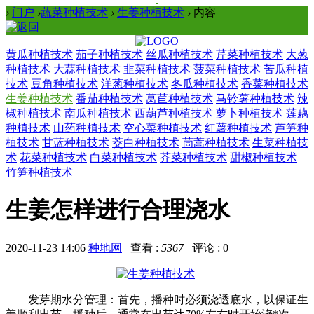
›
门户
›
蔬菜种植技术
›
生姜种植技术
›
内容
黄瓜种植技术
茄子种植技术
丝瓜种植技术
芹菜种植技术
大葱
种植技术
大蒜种植技术
韭菜种植技术
菠菜种植技术
苦瓜种植
技术
豆角种植技术
洋葱种植技术
冬瓜种植技术
香菜种植技术
生姜种植技术
番茄种植技术
莴苣种植技术
马铃薯种植技术
辣
椒种植技术
南瓜种植技术
西葫芦种植技术
萝卜种植技术
莲藕
种植技术
山药种植技术
空心菜种植技术
红薯种植技术
芦笋种
植技术
甘蓝种植技术
茭白种植技术
茼蒿种植技术
生菜种植技
术
花菜种植技术
白菜种植技术
芥菜种植技术
甜椒种植技术
竹笋种植技术
生姜怎样进行合理浇水
2020-11-23 14:06
种地网
查看 :
5367
评论 : 0
发芽期水分管理：首先，播种时必须浇透底水，以保证生