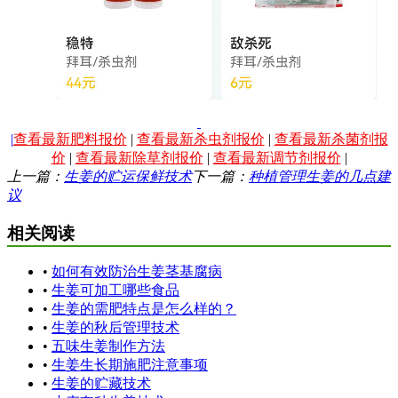
|
查看最新肥料报价
|
查看最新杀虫剂报价
|
查看最新杀菌剂报
价
|
查看最新除草剂报价
|
查看最新调节剂报价
|
上一篇：
生姜的贮运保鲜技术
下一篇：
种植管理生姜的几点建
议
相关阅读
•
如何有效防治生姜茎基腐病
•
生姜可加工哪些食品
•
生姜的需肥特点是怎么样的？
•
生姜的秋后管理技术
•
五味生姜制作方法
•
生姜生长期施肥注意事项
•
生姜的贮藏技术