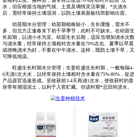
姜顺利出苗。播种后，通常在出苗达70%左右时开始浇*次
水，但应根据当地的气候、土质及墒情灵活掌握。*次浇水
后，需经常保持土壤湿润，以防土壤表面板结而影响出苗。
幼苗期水分管理：幼苗期植株较小，生长缓慢，需水不
多，但北方正逢春末下初干旱季节，此时不可缺水。在幼苗生
长前期，以浇小水为宜。幼苗生长后期，适应当增加浇水次数
与浇水量，经常保持土壤相对含水量在70%左右。夏季以早晨
或傍晚浇水为好，不要在中午浇水。这样，既防土壤干旱，又
可降低地温。
旺盛生长时期水分管理：生姜旺盛生长时期，一般每隔4-
6天浇1次大水，以经常保持土壤相对含水量在75%-80%，促进
产品器官迅速形成。至收获前3-4天再浇1次水，使收获时的姜
块带有潮湿泥土，以利于入窖贮藏。但该时期*忌田间渍水。