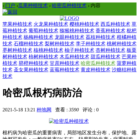
›
门户
›
瓜果种植技术
›
哈密瓜种植技术
›
内容
苹果种植技术
火龙果种植技术
樱桃种植技术
西瓜种植技术
草
莓种植技术
葡萄种植技术
猕猴桃种植技术
香蕉种植技术
枇杷
种植技术
杨梅种植技术
龙眼种植技术
荔枝种植技术
柑橘种植
技术
石榴种植技术
梨树种植技术
李子种植技术
桃树种植技术
枣树种植技术
核桃种植技术
柚子种植技术
杏树种植技术
板栗
树种植技术
柿树种植技术
木瓜种植技术
甜瓜种植技术
芒果种
植技术
脐橙种植技术
甘蔗种植技术
哈密瓜种植技术
菠萝种植
技术
圣女果种植技术
蓝莓种植技术
黄皮种植技术
沙糖桔种植
技术
哈密瓜根朽病防治
2021-5-18 13:21
种地网
查看 :
3590
评论 : 0
根朽病为哈密瓜的重要病害，局部地区发生分布，保护地、露