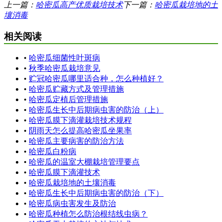
上一篇：
哈密瓜高产优质栽培技术
下一篇：
哈密瓜栽培地的土
壤消毒
相关阅读
•
哈密瓜细菌性叶斑病
•
秋季哈密瓜栽培意见
•
贮冠哈密瓜哪里适合种，怎么种植好？
•
哈密瓜贮藏方式及管理措施
•
哈密瓜定植后管理措施
•
哈密瓜生长中后期病虫害的防治（上）
•
哈密瓜膜下滴灌栽培技术规程
•
阴雨天怎么提高哈密瓜坐果率
•
哈密瓜主要病害的防治方法
•
哈密瓜白粉病
•
哈密瓜的温室大棚栽培管理要点
•
哈密瓜膜下滴灌技术
•
哈密瓜栽培地的土壤消毒
•
哈密瓜生长中后期病虫害的防治（下）
•
哈密瓜病虫害发生及防治
•
哈密瓜种植怎么防治根结线虫病？