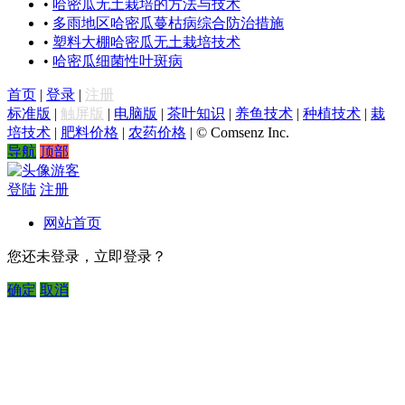
•
哈密瓜无土栽培的方法与技术
•
多雨地区哈密瓜蔓枯病综合防治措施
•
塑料大棚哈密瓜无土栽培技术
•
哈密瓜细菌性叶斑病
首页
|
登录
|
注册
标准版
|
触屏版
|
电脑版
|
茶叶知识
|
养鱼技术
|
种植技术
|
栽
培技术
|
肥料价格
|
农药价格
|
© Comsenz Inc.
导航
顶部
游客
登陆
注册
网站首页
您还未登录，立即登录？
确定
取消