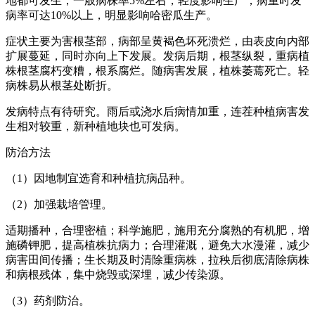
地都可发生；一般病株率5%左右，轻度影响生产；病重时发
病率可达10%以上，明显影响哈密瓜生产。
症状主要为害根茎部，病部呈黄褐色坏死溃烂，由表皮向内部
扩展蔓延，同时亦向上下发展。发病后期，根茎纵裂，重病植
株根茎腐朽变糟，根系腐烂。随病害发展，植株萎蔫死亡。轻
病株易从根茎处断折。
发病特点有待研究。雨后或浇水后病情加重，连茬种植病害发
生相对较重，新种植地块也可发病。
防治方法
（1）因地制宜选育和种植抗病品种。
（2）加强栽培管理。
适期播种，合理密植；科学施肥，施用充分腐熟的有机肥，增
施磷钾肥，提高植株抗病力；合理灌溉，避免大水漫灌，减少
病害田间传播；生长期及时清除重病株，拉秧后彻底清除病株
和病根残体，集中烧毁或深埋，减少传染源。
（3）药剂防治。