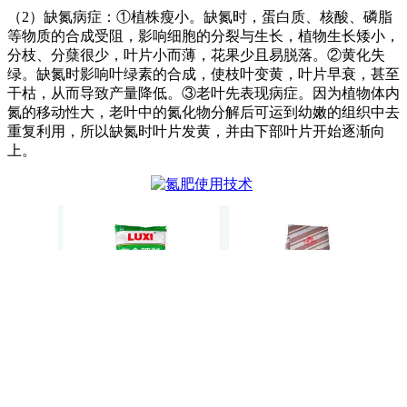
（2）缺氮病症：①植株瘦小。缺氮时，蛋白质、核酸、磷脂
等物质的合成受阻，影响细胞的分裂与生长，植物生长矮小，
分枝、分蘖很少，叶片小而薄，花果少且易脱落。②黄化失
绿。缺氮时影响叶绿素的合成，使枝叶变黄，叶片早衰，甚至
干枯，从而导致产量降低。③老叶先表现病症。因为植物体内
氮的移动性大，老叶中的氮化物分解后可运到幼嫩的组织中去
重复利用，所以缺氮时叶片发黄，并由下部叶片开始逐渐向
上。