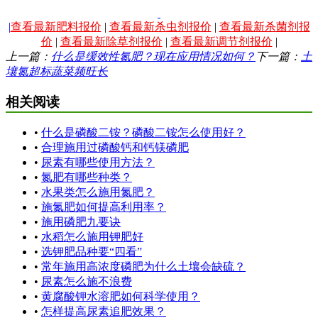
|
查看最新肥料报价
|
查看最新杀虫剂报价
|
查看最新杀菌剂报
价
|
查看最新除草剂报价
|
查看最新调节剂报价
|
上一篇：
什么是缓效性氮肥？现在应用情况如何？
下一篇：
土
壤氮超标蔬菜频旺长
相关阅读
•
什么是磷酸二铵？磷酸二铵怎么使用好？
•
合理施用过磷酸钙和钙镁磷肥
•
尿素有哪些使用方法？
•
氮肥有哪些种类？
•
水果类怎么施用氮肥？
•
施氮肥如何提高利用率？
•
施用磷肥九要诀
•
水稻怎么施用钾肥好
•
选钾肥品种要“四看”
•
常年施用高浓度磷肥为什么土壤会缺硫？
•
尿素怎么施不浪费
•
黄腐酸钾水溶肥如何科学使用？
•
怎样提高尿素追肥效果？