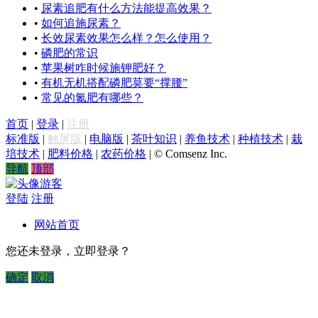
•
尿素追肥有什么方法能提高效果？
•
如何追施尿素？
•
长效尿素效果怎么样？怎么使用？
•
磷肥的常识
•
苹果树咋时候施钾肥好？
•
有机无机搭配磷肥莫要“撑腰”
•
常见的氮肥有哪些？
首页
|
登录
|
注册
标准版
|
触屏版
|
电脑版
|
茶叶知识
|
养鱼技术
|
种植技术
|
栽
培技术
|
肥料价格
|
农药价格
|
© Comsenz Inc.
导航
顶部
游客
登陆
注册
网站首页
您还未登录，立即登录？
确定
取消