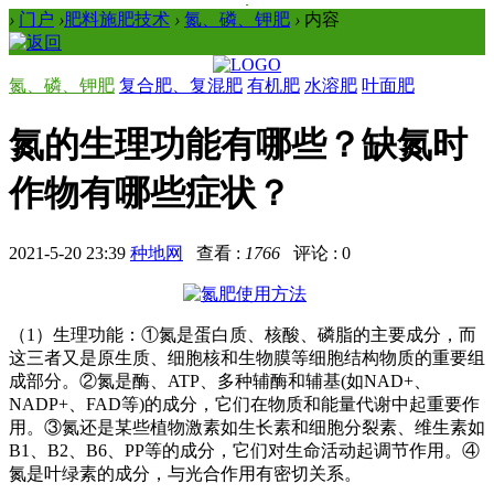
›
门户
›
肥料施肥技术
›
氮、磷、钾肥
›
内容
氮、磷、钾肥
复合肥、复混肥
有机肥
水溶肥
叶面肥
氮的生理功能有哪些？缺氮时
作物有哪些症状？
2021-5-20 23:39
种地网
查看 :
1766
评论 : 0
（1）生理功能：①氮是蛋白质、核酸、磷脂的主要成分，而
这三者又是原生质、细胞核和生物膜等细胞结构物质的重要组
成部分。②氮是酶、ATP、多种辅酶和辅基(如NAD+、
NADP+、FAD等)的成分，它们在物质和能量代谢中起重要作
用。③氮还是某些植物激素如生长素和细胞分裂素、维生素如
B1、B2、B6、PP等的成分，它们对生命活动起调节作用。④
氮是叶绿素的成分，与光合作用有密切关系。