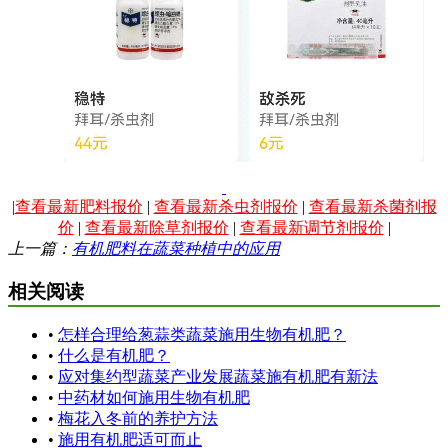
|
查看最新肥料报价
|
查看最新杀虫剂报价
|
查看最新杀菌剂报
价
|
查看最新除草剂报价
|
查看最新调节剂报价
|
上一篇：
有机肥料在蔬菜种植中的应用
相关阅读
•
怎样合理给葱蒜类蔬菜施用生物有机肥？
•
什么是有机肥？
•
应对集约型蔬菜产业发展蔬菜施有机肥有新法
•
中药材如何施用生物有机肥
•
梅花入冬前的养护方法
•
施用有机肥适可而止