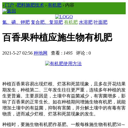
›
门户
›
肥料施肥技术
›
有机肥
›
内容
氮、磷、钾肥
复合肥、复混肥
有机肥
水溶肥
叶面肥
百香果种植应施生物有机肥
2021-5-27 02:56
种地网
查看 :
1495
评论 : 0
种植百香果容易出现烂根、烂茎和死苗现象，且多在开花结果
期发生，种植第二、三年发生往往更严重，连续多年种植的发
生更普遍。主要原因是，土壤中有益菌减少，有害菌增多，影
响了百香果的正常生长。如在种植期间增施生物有机肥，就能
增加土壤中的有益菌，抑制有害菌，并分解土壤中的有毒有害
物质，进而减少烂根、烂茎和死苗现象的发生。
种植时，要施生物有机肥作基肥。一般每株施生物有机肥50～