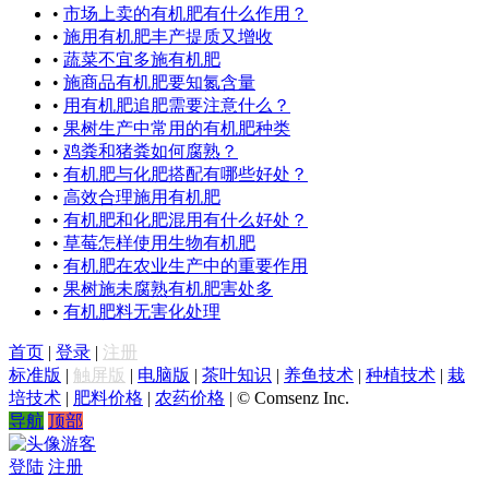
•
市场上卖的有机肥有什么作用？
•
施用有机肥丰产提质又增收
•
蔬菜不宜多施有机肥
•
施商品有机肥要知氮含量
•
用有机肥追肥需要注意什么？
•
果树生产中常用的有机肥种类
•
鸡粪和猪粪如何腐熟？
•
有机肥与化肥搭配有哪些好处？
•
高效合理施用有机肥
•
有机肥和化肥混用有什么好处？
•
草莓怎样使用生物有机肥
•
有机肥在农业生产中的重要作用
•
果树施未腐熟有机肥害处多
•
有机肥料无害化处理
首页
|
登录
|
注册
标准版
|
触屏版
|
电脑版
|
茶叶知识
|
养鱼技术
|
种植技术
|
栽
培技术
|
肥料价格
|
农药价格
|
© Comsenz Inc.
导航
顶部
游客
登陆
注册