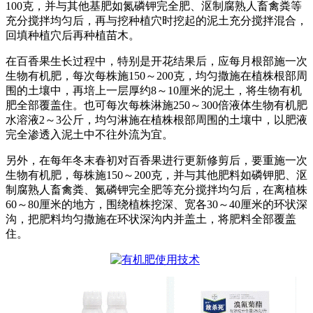
100克，并与其他基肥如氮磷钾完全肥、沤制腐熟人畜禽粪等
充分搅拌均匀后，再与挖种植穴时挖起的泥土充分搅拌混合，
回填种植穴后再种植苗木。
在百香果生长过程中，特别是开花结果后，应每月根部施一次
生物有机肥，每次每株施150～200克，均匀撒施在植株根部周
围的土壤中，再培上一层厚约8～10厘米的泥土，将生物有机
肥全部覆盖住。也可每次每株淋施250～300倍液体生物有机肥
水溶液2～3公斤，均匀淋施在植株根部周围的土壤中，以肥液
完全渗透入泥土中不往外流为宜。
另外，在每年冬末春初对百香果进行更新修剪后，要重施一次
生物有机肥，每株施150～200克，并与其他肥料如磷钾肥、沤
制腐熟人畜禽粪、氮磷钾完全肥等充分搅拌均匀后，在离植株
60～80厘米的地方，围绕植株挖深、宽各30～40厘米的环状深
沟，把肥料均匀撒施在环状深沟内并盖土，将肥料全部覆盖
住。