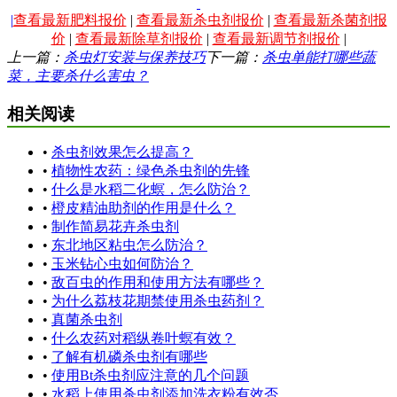
|
查看最新肥料报价
|
查看最新杀虫剂报价
|
查看最新杀菌剂报
价
|
查看最新除草剂报价
|
查看最新调节剂报价
|
上一篇：
杀虫灯安装与保养技巧
下一篇：
杀虫单能打哪些蔬
菜，主要杀什么害虫？
相关阅读
•
杀虫剂效果怎么提高？
•
植物性农药：绿色杀虫剂的先锋
•
什么是水稻二化螟，怎么防治？
•
橙皮精油助剂的作用是什么？
•
制作简易花卉杀虫剂
•
东北地区粘虫怎么防治？
•
玉米钻心虫如何防治？
•
敌百虫的作用和使用方法有哪些？
•
为什么荔枝花期禁使用杀虫药剂？
•
真菌杀虫剂
•
什么农药对稻纵卷叶螟有效？
•
了解有机磷杀虫剂有哪些
•
使用Bt杀虫剂应注意的几个问题
•
水稻上使用杀虫剂添加洗衣粉有效否