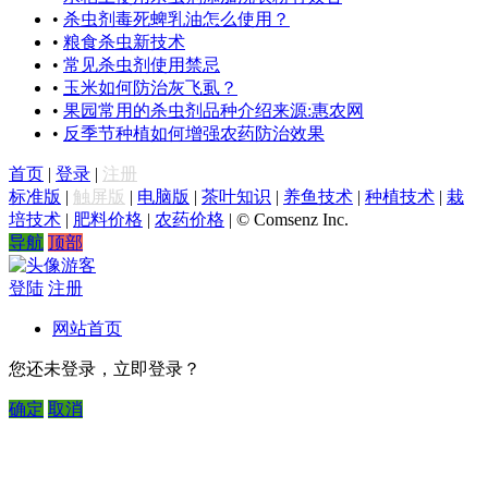
•
杀虫剂毒死蜱乳油怎么使用？
•
粮食杀虫新技术
•
常见杀虫剂使用禁忌
•
玉米如何防治灰飞虱？
•
果园常用的杀虫剂品种介绍来源:惠农网
•
反季节种植如何增强农药防治效果
首页
|
登录
|
注册
标准版
|
触屏版
|
电脑版
|
茶叶知识
|
养鱼技术
|
种植技术
|
栽
培技术
|
肥料价格
|
农药价格
|
© Comsenz Inc.
导航
顶部
游客
登陆
注册
网站首页
您还未登录，立即登录？
确定
取消