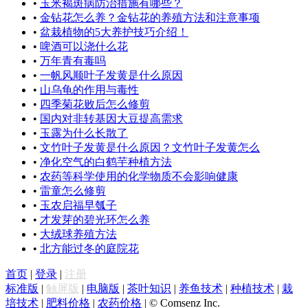
•
玉米褐斑病防治措施有哪些？
•
金钻花怎么养？金钻花的养殖方法和注意事项
•
盆栽植物的5大养护技巧介绍！
•
啤酒可以浇什么花
•
万年青有毒吗
•
一帆风顺叶子发黄是什么原因
•
山乌龟的作用与毒性
•
四季菊花败后怎么修剪
•
国内对非转基因大豆提高需求
•
玉露为什么长散了
•
文竹叶子发黄是什么原因？文竹叶子发黄怎么
•
净化空气的白鹤芋种植方法
•
农药等科学使用的化学物质不会影响健康
•
雷童怎么修剪
•
玉农启福早瓠子
•
才发芽的碧光环怎么养
•
大绒球养殖方法
•
北方能过冬的庭院花
首页
|
登录
|
注册
标准版
|
触屏版
|
电脑版
|
茶叶知识
|
养鱼技术
|
种植技术
|
栽
培技术
|
肥料价格
|
农药价格
|
© Comsenz Inc.