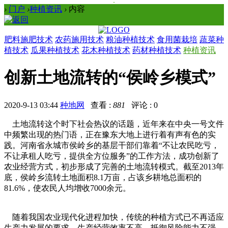
›
门户
›
种植资讯
›
内容
肥料施肥技术
农药施用技术
粮油种植技术
食用菌栽培
蔬菜种
植技术
瓜果种植技术
花木种植技术
药材种植技术
种植资讯
创新土地流转的“侯岭乡模式”
2020-9-13 03:44
种地网
查看 :
881
评论 : 0
土地流转这个时下社会热议的话题，近年来在中央一号文件
中频繁出现的热门语，正在豫东大地上进行着有声有色的实
践。河南省永城市侯岭乡的基层干部们靠着“不让农民吃亏，
不让承租人吃亏，提供全方位服务”的工作方法，成功创新了
农业经营方式，初步形成了完善的土地流转模式。截至2013年
底，侯岭乡流转土地面积8.1万亩，占该乡耕地总面积的
81.6%，使农民人均增收7000余元。
随着我国农业现代化进程加快，传统的种植方式已不再适应
生产力发展的要求，生产经营效率不高，抵御风险能力不强，