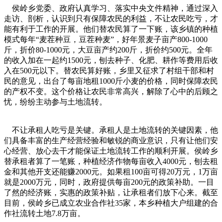
侯岭乡党委、政府认真学习、落实中央文件精神，通过深入
走访、剖析，认识到只有保障农民的利益，不让农民吃亏，才
能有利于工作的开展。他们替农民算了一下账，该乡镇的种植
模式每年“麦茬种豆，豆茬种麦”，好年景麦子亩产800-1000
斤，折价80-1000元，大豆亩产约200斤，折价约500元。全年
的收入加在一起约1500元，刨去种子、化肥、耕作等费用后收
入在500元以下。替农民算好账，乡里又征求了村组干部和村
民的意见，出台了每亩地租1000斤小麦的价格，同时保障农民
的产权不变。这个价格让农民非常高兴，解除了心中的后顾之
忧，纷纷主动参与土地流转。
不让承租人吃亏是关键。承租人是土地流转的关键因素，他
们具备丰富的生产经营经验和敏锐的商业意识，只有让他们安
心经营、放心去干才能保证土地流转工作的顺利开展。侯岭乡
替承租者算了一笔账，种植经济作物每亩收入4000元，刨去租
金和其他开支还能赚2000元。如果租100亩可得20万元，1万亩
就是2000万元，同时，政府提供每亩200元的政策补助。一目
了然的经济账，实惠的政策补贴，让承租者们放下心来。截至
目前，侯岭乡已成立农业合作社35家，本乡种植大户组建的合
作社流转土地7.8万亩。