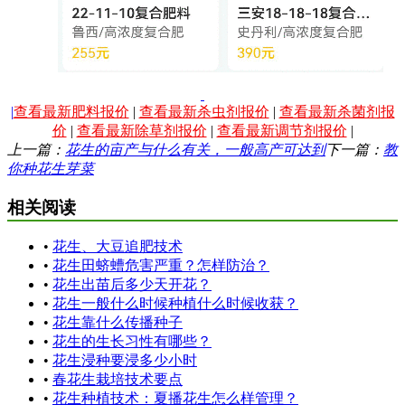
|
查看最新肥料报价
|
查看最新杀虫剂报价
|
查看最新杀菌剂报
价
|
查看最新除草剂报价
|
查看最新调节剂报价
|
上一篇：
花生的亩产与什么有关，一般高产可达到
下一篇：
教
你种花生芽菜
相关阅读
•
花生、大豆追肥技术
•
花生田蛴螬危害严重？怎样防治？
•
花生出苗后多少天开花？
•
花生一般什么时候种植什么时候收获？
•
花生靠什么传播种子
•
花生的生长习性有哪些？
•
花生浸种要浸多少小时
•
春花生栽培技术要点
•
花生种植技术：夏播花生怎么样管理？