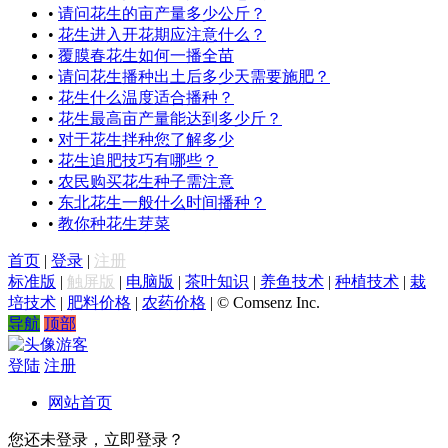
•
请问花生的亩产量多少公斤？
•
花生进入开花期应注意什么？
•
覆膜春花生如何一播全苗
•
请问花生播种出土后多少天需要施肥？
•
花生什么温度适合播种？
•
花生最高亩产量能达到多少斤？
•
对于花生拌种您了解多少
•
花生追肥技巧有哪些？
•
农民购买花生种子需注意
•
东北花生一般什么时间播种？
•
教你种花生芽菜
首页
|
登录
|
注册
标准版
|
触屏版
|
电脑版
|
茶叶知识
|
养鱼技术
|
种植技术
|
栽
培技术
|
肥料价格
|
农药价格
|
© Comsenz Inc.
导航
顶部
游客
登陆
注册
网站首页
您还未登录，立即登录？