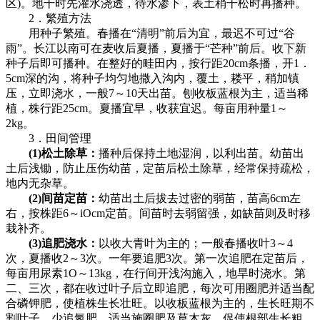
区)。地干时先灌水浇透，待水渗下，表土稍干松时再播种。
2．繁殖方法
用种子繁殖。春播在“清明”前后为宜，最迟不可过“谷
雨”。长江以南可在麦收后夏播，夏播于“芒种”前后。收下新
种子后即可播种。在整好的畦田内，按行距20cm条播，开1．
5cm深的沟，将种子均匀地撒入沟内，覆土，耧平，稍加镇
压，立即浇水，一般7～10天出苗。刨收板蓝根为主，适当稀
植，株行距25cm。夏播宜早，收获宜迟。每亩用种量1～
2kg。
3．田间管理
(1)松土除草：
播种后保持土地湿润，以利出苗。幼苗出
土后浅锄，防止压伤幼苗，定苗后松土除草，经常保持疏松，
地内无杂草。
(2)间苗定苗：
幼苗出土后拔去过密的弱苗，苗高6cm左
右，按株距6～iOcm定苗。间苗时去弱留强，如缺苗则及时移
栽补齐。
(3)追肥浇水：
以收大青叶为主的；一般春播收叶3～4
次，夏播收2～3次。一年要追肥3次。第一次追肥在定苗后，
每亩用尿素1O～13kg，在行间开浅沟施入，地旱时浇水。第
二、三次，都在收过叶子后立即追肥，每次可用圈肥并适当配
合磷钾肥，使植株生长壮旺。以收板蓝根为主的，生长旺期不
割叶子，少追氮肥，适当施圈肥及草木灰。促使根部生长粗