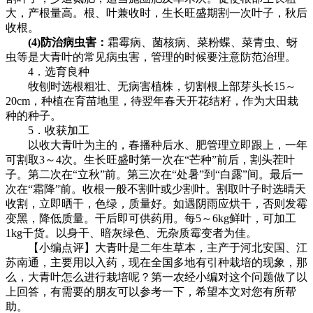
大，产根量高。根、叶兼收时，生长旺盛期割一次叶子，秋后
收根。
(4)防治病虫害：
霜霉病、菌核病、菜粉蝶、菜青虫、蚜
虫等是大青叶的常见病虫害，管理的时候要注意防范治理。
4．选育良种
牧刨时选根粗壮、无病害植株，切割根上部芽头长15～
20cm，种植在育苗地里，待翌年春天开花结籽，作为大田栽
种的种子。
5．收获加工
以收大青叶为主的，春播种后水、肥管理立即跟上，一年
可割取3～4次。生长旺盛时第一次在“芒种”前后，割头茬叶
子。第二次在“立秋”前。第三次在“处暑”到“白露”间。最后一
次在“霜降”前。收根一般不割叶或少割叶。割取叶子时选晴天
收割，立即晒干，色绿，质量好。如遇阴雨应烘干，否则发霉
变黑，降低质量。干后即可供药用。每5～6kg鲜叶，可加工
1kg干货。以身干、暗灰绿色、无杂质霉变者为佳。
【小编点评】大青叶是二年生草本，主产于河北安国、江
苏南通，主要用以入药，现在全国多地有引种栽培的现象，那
么，大青叶怎么进行栽培呢？第一农经小编对这个问题做了以
上回答，有需要的朋友可以参考一下，希望本文对您有所帮
助。