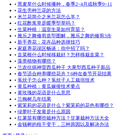
•
黑麦草什么时候播种，春季2~4月或秋季9~11
•
花生壳种兰花的方法
•
米兰花简介之米兰花怎么羊？
•
红花酢浆草是暖季型草吗？
•
生菜种植：温室生菜如何育苗？
•
雅乐之舞修剪造型图解，雅乐之舞的修剪3步
•
新手养花：花卉品种选择技巧
•
家庭养花误区畅谈：你中招了吗？
•
韭菜根什么时候移栽好？怎样移栽韭菜？
•
藻类植物有哪些？
•
兰农抗病神雷西瓜种子 大果型西瓜种子新品
•
春节适合种养哪些花卉？6种在春节开花结果
•
菟丝子怎么种？菟丝子人工栽培技术
•
黄瓜种植：黄瓜嫁接技术要点
•
黄玫瑰的花语是什么意思
•
兰梅树几年结果
•
紫茉莉的花语是什么？紫茉莉的花色有哪些？
•
绿萝叶子发黄是什么原因
•
红薯苗有哪些栽种方法？甘薯栽种方法大全
•
金钱树的枝干变干，三种原因以及解决办法