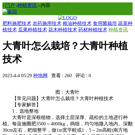
›
门户
›
种植资讯
›
内容
肥料施肥技术
农药施用技术
粮油种植技术
食用菌栽培
蔬菜种
植技术
瓜果种植技术
花木种植技术
药材种植技术
种植资讯
大青叶怎么栽培？大青叶种植
技术
2023-4-4 05:29
种地网
查看 :
260
评论 : 0
图：大青叶
【常见问题】大青叶怎么栽培？大青叶种植技术
【专家解答】
1．选地整地
大青叶是深根植物，选择土层深厚、疏松的土地进行种
植。每亩施圈肥3500～4000kg，捣细，均匀地撒入地内。深翻
30cm左右，耙细整平，做1m宽平畦或1．5～2m高畦(南方地