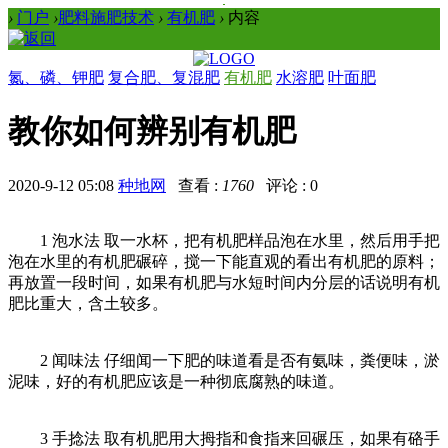
›
门户
›
肥料施肥技术
›
有机肥
›
内容
氮、磷、钾肥
复合肥、复混肥
有机肥
水溶肥
叶面肥
教你如何辨别有机肥
2020-9-12 05:08
种地网
查看 :
1760
评论 : 0
1 泡水法 取一水杯，把有机肥样品泡在水里，然后用手把
泡在水里的有机肥碾碎，搅一下能直观的看出有机肥的原料；
再放置一段时间，如果有机肥与水短时间内分层的话说明有机
肥比重大，含土较多。
2 闻味法 仔细闻一下肥的味道看是否有氨味，粪便味，淤
泥味，好的有机肥应该是一种彻底腐熟的味道。
3 手捻法 取有机肥用大拇指和食指来回碾压，如果有硌手