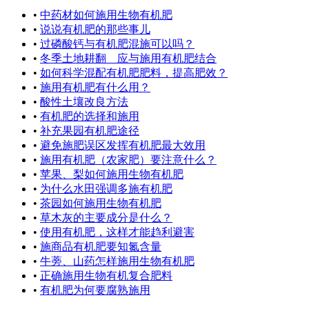
•
中药材如何施用生物有机肥
•
说说有机肥的那些事儿
•
过磷酸钙与有机肥混施可以吗？
•
冬季土地耕翻 应与施用有机肥结合
•
如何科学混配有机肥肥料，提高肥效？
•
施用有机肥有什么用？
•
酸性土壤改良方法
•
有机肥的选择和施用
•
补充果园有机肥途径
•
避免施肥误区发挥有机肥最大效用
•
施用有机肥（农家肥）要注意什么？
•
苹果、梨如何施用生物有机肥
•
为什么水田强调多施有机肥
•
茶园如何施用生物有机肥
•
草木灰的主要成分是什么？
•
使用有机肥，这样才能趋利避害
•
施商品有机肥要知氮含量
•
牛蒡、山药怎样施用生物有机肥
•
正确施用生物有机复合肥料
•
有机肥为何要腐熟施用