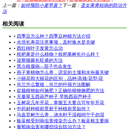
上一篇：
如何预防小麦早衰？
下一篇：
圣女果青枯病的防治方
法
相关阅读
•
四季豆怎么种？四季豆种植方法介绍
•
水培长寿花注意事项，及时换水是关键
•
西红柿叶子发黄怎么治
•
杈杷果是什么植物？杈杷果树长什么样？
•
波斯顿蕨长旺盛的方法
•
黑点根腐病---茄子也会发生
•
燕子掌植物怎么养，适宜的土壤和水份最关键
•
小丽花和大丽花的区别，品种/高矮/花型/花
•
吊兰怎么繁殖，吊兰的扦插方法图解
•
盆栽植物如何施肥？正确给植物施肥的方法
•
无蔓翠玉西葫芦种子 早熟西葫芦种子
•
玉树花几年开花，掌握五大要点可年年开花
•
中药材种植前景射干种植前景如何？
•
马齿苋树怎么养，浇水时干湿相间宁干勿湿
•
板蓝根受到病虫害侵染怎么办？板蓝根主要病
•
葡萄病虫害有哪些综合防治方法？