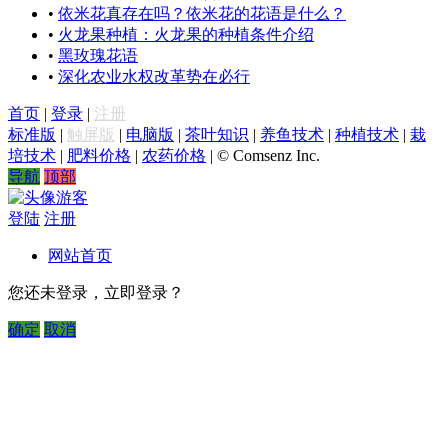
•
依米花真存在吗？依米花的花语是什么？
•
火龙果种植：火龙果的种植条件介绍
•
黑玫瑰花语
•
深化农业水权改革势在必行
首页
|
登录
|
注册
标准版
|
触屏版
|
电脑版
|
茶叶知识
|
养鱼技术
|
种植技术
|
栽
培技术
|
肥料价格
|
农药价格
|
© Comsenz Inc.
导航
顶部
游客
登陆
注册
网站首页
您还未登录，立即登录？
确定
取消