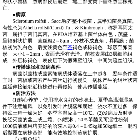
籽状小菌核，致病部皮层崩烂，地上部变黄下垂终致全株死
亡。
●病原
Sclerotium rolfsii．Sacc.称齐整小核菌，属半知菌类真菌。
有性态为Athelia rolfsii(Curzi) Tu．& Kimbrough．称罗耳阿太
菌，属担子菌门真菌。在PDA培养基上菌丝体白色，茂盛，
呈辐射状扩展；菌丝粗2～8μm，分枝不成直角，具隔膜；菌
核初为乳白色，后变浅黄色至
茶
褐色或棕褐色，球形至卵圆
形，大小1～2mm，表面光滑有光泽。菌核表层由3层细胞组
成，外层棕褐色，表皮层下为假薄壁组织，中间为疏丝组织。
●传播途径和发病条件
病菌以菌核或菌索随病残体遗落在土中越冬，翌年条件适
宜时，菌核或菌索产生菌丝进行初侵染，病株产生的绢丝状菌
丝延伸接触邻近植株进行再侵染，使其传播蔓延。
●防治方法
(1)精心养护，使用排水良好的砂壤土。夏季高温潮湿条
件下注意通风，以免引发叶片脱落和腐烂，浇水不宜过多，保
持盆土稍干燥为好，冬季室温应高于10℃。(2)发病后及时更
换经灭菌的盆土或土壤。(3)喷淋，50％苯菌灵可湿性粉剂
1000倍液或用培养好的哈茨木霉0.4～0.45kg加50kg细土，混匀
后撒覆在病株基部，能有效地控制该病扩展。
【小编总结】