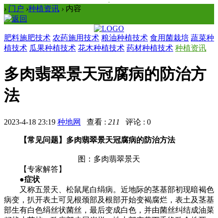
›
门户
›
种植资讯
›
内容
肥料施肥技术
农药施用技术
粮油种植技术
食用菌栽培
蔬菜种
植技术
瓜果种植技术
花木种植技术
药材种植技术
种植资讯
多肉翡翠景天冠腐病的防治方
法
2023-4-18 23:19
种地网
查看 :
211
评论 : 0
【常见问题】多肉翡翠景天冠腐病的防治方法
图：多肉翡翠景天
【专家解答】
●症状
又称五景天、松鼠尾白绢病。近地际的茎基部初现暗褐色
病变，扒开表土可见根颈部及根部开始变褐腐烂，表土及茎基
部生有白色绢丝状菌丝，最后变成白色，并由菌丝纠结成油菜