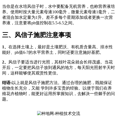
当你是在水培风信子时，水中要配备无机营养，也称营养液培
养。使用时按大量元素母液100毫升，微量元素母液1毫升，二
者混合加水定量为1升。差不多每个星期添加或者更换一次营
养液，注意要将ph值控制在5.5-6.5之间。
三、风信子施肥注意事项
1、
在选择土壤上，最好是土壤肥沃、有机质含量高、排水性
能好、ph值6-7的水平营养土，同时还要注意施好基肥。
2、
风信子要适当进行光照，其枝叶花朵就会长得茂盛。当花
开后，一定要把风信子放到通风的地方，每天阳光照射半天时
间，这样能够使其观赏性更佳。
结语:
以上就是风信子施肥方法。通过合理的施肥，既能保证
植物生长充分，又能 学到许多宝贵的经验。以便于我们在养
殖花卉植物时，能更好运用所掌握知识，去解决一些棘手的问
题。