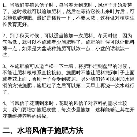
1、
当我们养殖风信子时，每当春天到来时，风信子开始发芽
了。这时候就可以追加肥料，然后在等待它长出来叶片后，可
以施氮磷钾肥。最好是稀释一下，不要太浓，这样做对植株生
长发育更好。
2、
到了秋天时候，可以适当施加一次肥料。冬天时候，因为
气温低，就可以不施或者少施肥料了。施肥的时候可以让肥料
薄一点，如果是大盆栽种施肥可以浓一点，小盆的话就淡一
些。
3、
在施肥前可以适当松一下土壤，将肥料埋到盆里的时候，
不能让肥料根根系直接接触。施肥时不能让肥料撒到叶子上面
或者花上面，否则叶子会受到破坏。另外我们还可以用加水灌
溉的方法施肥，施肥过了之后可以第二天早上再浇一次水就行
了。
4、
当风信子花期到来时，花期的风信子对养料的需求比较
大，我们要增加施肥次数，每次少量施加，这样能够让其在开
花期维持养料的供应。
二、水培风信子施肥方法