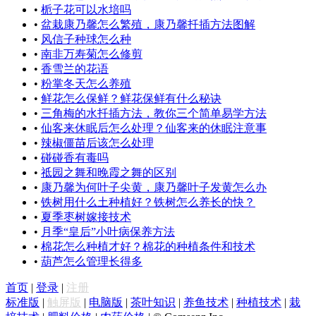
•
栀子花可以水培吗
•
盆栽康乃馨怎么繁殖，康乃馨扦插方法图解
•
风信子种球怎么种
•
南非万寿菊怎么修剪
•
香雪兰的花语
•
粉掌冬天怎么养殖
•
鲜花怎么保鲜？鲜花保鲜有什么秘诀
•
三角梅的水扦插方法，教你三个简单易学方法
•
仙客来休眠后怎么处理？仙客来的休眠注意事
•
辣椒僵苗后该怎么处理
•
碰碰香有毒吗
•
祗园之舞和晚霞之舞的区别
•
康乃馨为何叶子尖黄，康乃馨叶子发黄怎么办
•
铁树用什么土种植好？铁树怎么养长的快？
•
夏季枣树嫁接技术
•
月季“皇后”小叶病保养方法
•
棉花怎么种植才好？棉花的种植条件和技术
•
葫芦怎么管理长得多
首页
|
登录
|
注册
标准版
|
触屏版
|
电脑版
|
茶叶知识
|
养鱼技术
|
种植技术
|
栽