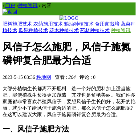
›
门户
›
种植资讯
›
内容
肥料施肥技术
农药施用技术
粮油种植技术
食用菌栽培
蔬菜种
植技术
瓜果种植技术
花木种植技术
药材种植技术
种植资讯
风信子怎么施肥，风信子施氮
磷钾复合肥最为合适
2023-5-15 03:36
种地网
查看 :
264
评论 : 0
大部分植物生长都离不开肥料，选一个好的肥料加上适当施
肥，能使植株生长得更加茂盛，其花也是鲜艳美丽。我们许多
家庭都非常喜欢养殖风信子，要想风信子生长的好，花开的艳
丽，就少不了给风信子施合适的肥，那么风信子怎么施肥呢?
在这可以建议大家，风信子施氮磷钾复合肥最为合适。
一、风信子施肥方法