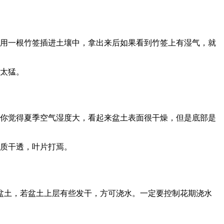
用一根竹签插进土壤中，拿出来后如果看到竹签上有湿气，就
太猛。
你觉得夏季空气湿度大，看起来盆土表面很干燥，但是底部是
质干透，叶片打焉。
盆土，若盆土上层有些发干，方可浇水。一定要控制花期浇水