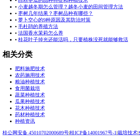
•
白粉冬瓜的品种特征和种植技术
•
小麦越冬期怎么管理？越冬小麦的田间管理方法
•
枣树几年结果？枣树品种有哪些？
•
萝卜空心的9种原因及其防治对策
•
毛杜鹃的养殖方法
•
法国香水茉莉怎么养
•
桂花叶子掉光还能活吗，只要植株没死就能够救活
相关分类
肥料施肥技术
农药施用技术
粮油种植技术
食用菌栽培
蔬菜种植技术
瓜果种植技术
花木种植技术
药材种植技术
种植资讯
桂公网安备 45010702000689号
|
桂ICP备14001967号-1
|
栽培技术
|