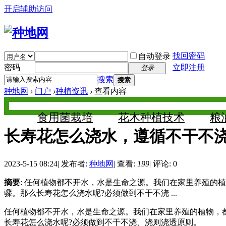
开启辅助访问
找回密码
自动登录
密码
立即注册
登录
搜索
搜索
种地网
›
门户
›
种植资讯
›
查看内容
食用菌栽培
花木种植技术
粮
长寿花怎么浇水，遵循不干不
2023-5-15 08:24
|
发布者:
种地网
|
查看:
199
|
评论: 0
摘要
: 任何植物都不开水，水是生命之源。我们在家里养殖
骤。那么长寿花怎么浇水呢?必须做到不干不浇 ...
任何植物都不开水，水是生命之源。我们在家里养殖的植物，
长寿花怎么浇水呢?必须做到不干不浇、浇则浇透原则。