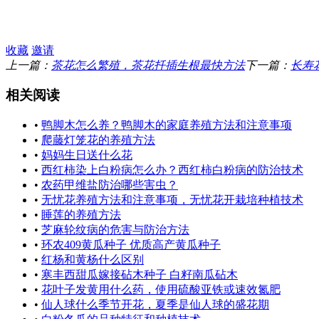
收藏
邀请
上一篇：
茶花怎么繁殖，茶花扦插生根最快方法
下一篇：
长寿
相关阅读
•
鸭脚木怎么养？鸭脚木的家庭养殖方法和注意事项
•
爬藤灯笼花的养殖方法
•
妈妈生日送什么花
•
西红柿染上白粉病怎么办？西红柿白粉病的防治技术
•
农药甲维盐防治哪些害虫？
•
无忧花养殖方法和注意事项，无忧花开栽培种植技术
•
睡莲的养殖方法
•
芝麻轮纹病的危害与防治方法
•
环农409黄瓜种子 优质高产黄瓜种子
•
红杨和黄杨什么区别
•
寒丰西甜瓜嫁接砧木种子 白籽南瓜砧木
•
花叶子发黄用什么药，使用硫酸亚铁或速效氮肥
•
仙人球什么季节开花，夏季是仙人球的盛花期