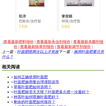
|
查看最新肥料报价
|
查看最新杀虫剂报价
|
查看最新杀菌剂报
价
|
查看最新除草剂报价
|
查看最新调节剂报价
|
上一篇：
叶面肥喷两次以上才有效
下一篇：
施用叶面肥要注意
什么？
相关阅读
•
如何正确使用叶面肥
•
叶面肥施用要合理谨防误导
•
草莓叶面肥如何选用？
•
叶面肥能否天天喷？叶面肥多久喷一次最好？
•
种茶叶如何喷施叶面肥好？
•
剩余的叶面肥如何保存？