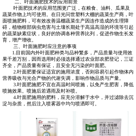
二、叶面施肥技术的应用前景
叶面肥技术的应用范围更广泛，在粮食、油料、瓜果及
蔬菜作物上均可使用。在日光问世塑料大棚的蔬菜生产商，叶
面喷施肥料，可有效改善温棚蔬菜生产因连作造成的生理障
碍，植物根部病虫危害与土壤长期处于高温高湿的环境等引起
的蔬菜缺素症状，良好的协调各种营养比列，促进作物生长发
育，增产增收。
三、叶面施肥时应注意的事项
1.目前国内外叶面肥种类与品种繁多，产品质量与使用效
果千差万别，因而选用时必须选择通过农业部农肥登记，三证
齐全，产品质量有保证，且安全无污染的叶面肥。
2.叶面肥要保证适宜的施用浓度，否则容易引起作物体内
营养吸收与光合产物的代谢失调，影响作物品质与产量。
3.叶面肥施肥不宜在高温时间喷施，以免产生肥害，降低
喷施效果。喷施后若遇雨及时补喷。
4.叶面肥施用的肥料，应充分溶解于水中，并过滤除去沉
淀与杂质，然后注入喷雾器中均匀喷洒即可。