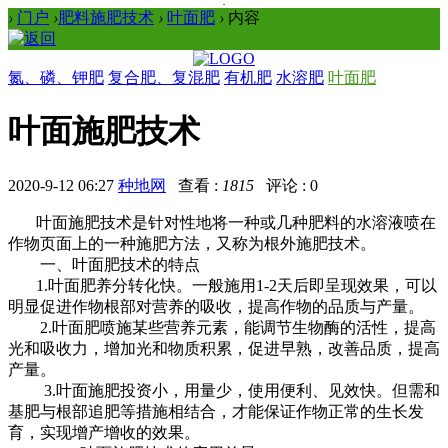
›
门户
›
肥料施肥技术
›
叶面肥
›
内容
氮、磷、钾肥
复合肥、复混肥
有机肥
水溶肥
叶面肥
叶面施肥技术
2020-9-12 06:27
种地网
查看 :
1815
评论 : 0
叶面施肥技术是针对性地将一种或几种肥料的水溶液喷在
作物页面上的一种施肥方法，又称为根外施肥技术。
一、叶面肥技术的特点
1.叶面肥养分转化快。一般施用1-2天后即呈现效果，可以
明显促进作物根部对营养的吸收，提高作物的品质与产量。
2.叶面肥喷施某些营养元素，能调节生物酶的活性，提高
光和吸收力，增加光和物质积累，促进早熟，改善品质，提高
产量。
3.叶面施肥投资小，用量少，使用便利、见效快。但需和
基肥与根部追肥等措施相结合，才能保证作物正常的生长发
育，实现增产增收的效果。