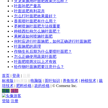
•
火龙果施用叶面肥效果怎么样？
•
叶面补肥产量高
•
叶面追肥有利花卉
•
怎么打叶面肥效果最好？
•
香蕉喷叶面肥有什么用？
•
枣树喷施叶面肥方法很重要
•
种植西红柿怎么施叶面肥？
•
果树该如何喷施叶面肥
•
何时应进行叶面施肥，如何正确进行叶面施肥
•
叶面施肥的原理
•
作物生长后期为什么要喷叶面肥？
•
怎么正确使用蔬菜叶面肥
•
叶面肥喷两次以上才有效
•
给作物叶面施肥要注意什么？
首页
|
登录
|
注册
标准版
|
触屏版
|
电脑版
|
茶叶知识
|
养鱼技术
|
种植技术
|
栽
培技术
|
肥料价格
|
农药价格
|
© Comsenz Inc.
导航
顶部
游客
登陆
注册