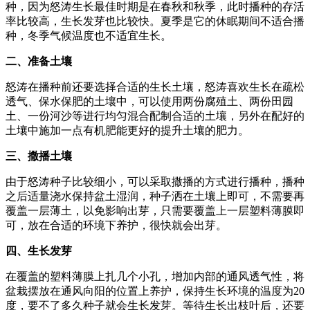
种，因为怒涛生长最佳时期是在春秋和秋季，此时播种的存活
率比较高，生长发芽也比较快。夏季是它的休眠期间不适合播
种，冬季气候温度也不适宜生长。
二、准备土壤
怒涛在播种前还要选择合适的生长土壤，怒涛喜欢生长在疏松
透气、保水保肥的土壤中，可以使用两份腐殖土、两份田园
土、一份河沙等进行均匀混合配制合适的土壤，另外在配好的
土壤中施加一点有机肥能更好的提升土壤的肥力。
三、撒播土壤
由于怒涛种子比较细小，可以采取撒播的方式进行播种，播种
之后适量浇水保持盆土湿润，种子洒在土壤上即可，不需要再
覆盖一层薄土，以免影响出芽，只需要覆盖上一层塑料薄膜即
可，放在合适的环境下养护，很快就会出芽。
四、生长发芽
在覆盖的塑料薄膜上扎几个小孔，增加内部的通风透气性，将
盆栽摆放在通风向阳的位置上养护，保持生长环境的温度为20
度，要不了多久种子就会生长发芽。等待生长出枝叶后，还要