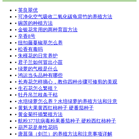
•
英良翠优
•
可净化空气吸收二氧化碳龟背竹的养殖方法
•
碗莲的种植方法
•
金银花常用的两种育苗方法
•
辛香8号
•
纽扣藤蔓椒草怎么养
•
松香有毒吗
•
朱槿花的日常养护
•
君子兰如何冒出小苗
•
绿萝的气根是什么
•
鸿运当头品种有哪些
•
长寿花怎样摘心，教你四种步骤可修剪的美观
•
生石花怎么繁殖？
•
牡丹吊兰枝条干枯
•
水培绿萝怎么养？水培绿萝的养殖方法和注意
•
黄魁大果黄西红柿种子 硬番茄种子
•
黄金菊扦插繁殖方法
•
航粉377抗病毒粉果番茄种子 硬粉西红柿种子
•
葫芦花是单性花吗
•
唐菖蒲（剑兰）的养殖方法和注意事项详解