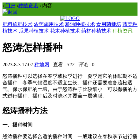
›
门户
›
种植资讯
›
内容
肥料施肥技术
农药施用技术
粮油种植技术
食用菌栽培
蔬菜种
植技术
瓜果种植技术
花木种植技术
药材种植技术
种植资讯
怒涛怎样播种
2023-8-3 17:07
种地网
查看 :
347
评论 : 0
怒涛播种可以选择在春季或秋季进行，夏季是它的休眠期不适
合播种，冬季气候温度不适宜生长。播种还需要准备疏松透
气、保水保肥的土壤。由于怒涛种子比较细小，可以撒播的方
式进行播种。播种后及时浇水并覆盖一层薄膜。
怒涛播种方法
一、播种时间
怒涛播种要选择合适的播种时间，一般建议在春秋季节进行播