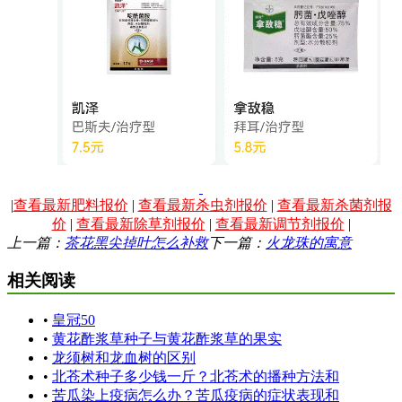
|
查看最新肥料报价
|
查看最新杀虫剂报价
|
查看最新杀菌剂报
价
|
查看最新除草剂报价
|
查看最新调节剂报价
|
上一篇：
茶花黑尖掉叶怎么补救
下一篇：
火龙珠的寓意
相关阅读
•
皇冠50
•
黄花酢浆草种子与黄花酢浆草的果实
•
龙须树和龙血树的区别
•
北苍术种子多少钱一斤？北苍术的播种方法和
•
苦瓜染上疫病怎么办？苦瓜疫病的症状表现和