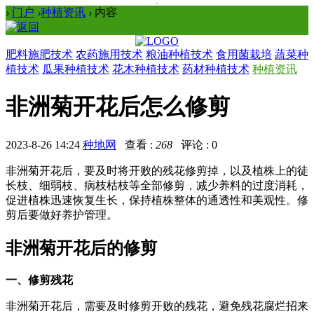
›
门户
›
种植资讯
›
内容
肥料施肥技术
农药施用技术
粮油种植技术
食用菌栽培
蔬菜种
植技术
瓜果种植技术
花木种植技术
药材种植技术
种植资讯
非洲菊开花后怎么修剪
2023-8-26 14:24
种地网
查看 :
268
评论 : 0
非洲菊开花后，要及时将开败的残花修剪掉，以及植株上的徒
长枝、细弱枝、病枝枯枝等全部修剪，减少养料的过度消耗，
促进植株迅速恢复生长，保持植株整体的通透性和美观性。修
剪后要做好养护管理。
非洲菊开花后的修剪
一、修剪残花
非洲菊开花后，需要及时修剪开败的残花，避免残花腐烂招来