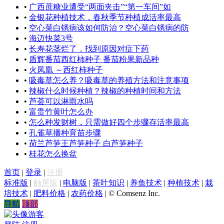
•
广西蔗糖业遭受“两面夹击”“第一车间”如
•
金银花种植技术，春秋季节种植成活率最高
•
空心菜白锈病该如何防治？空心菜白锈病的防
•
海迈快菜3号
•
长寿花茎烂了，找到原因对症下药
•
盾辉番茄西红柿种子 番茄粉果新品种
•
火凤凰 ～西红柿种子
•
吸毒草怎么养？吸毒草的养殖方法和注意事项
•
辣椒什么时候种植？辣椒的种植时间和方法
•
芦荟可以淋雨水吗
•
富贵竹黄叶怎么办
•
怎么种发财树，只需做好四个步骤存活率最高
•
孔雀草播种育苗步骤
•
荷兰芦笋王芦笋种子 白芦笋种子
•
桂花怎么换盆
首页
|
登录
|
注册
标准版
|
触屏版
|
电脑版
|
茶叶知识
|
养鱼技术
|
种植技术
|
栽
培技术
|
肥料价格
|
农药价格
|
© Comsenz Inc.
导航
顶部
游客