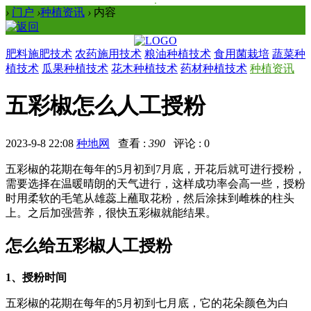
›
门户
›
种植资讯
›
内容
肥料施肥技术
农药施用技术
粮油种植技术
食用菌栽培
蔬菜种
植技术
瓜果种植技术
花木种植技术
药材种植技术
种植资讯
五彩椒怎么人工授粉
2023-9-8 22:08
种地网
查看 :
390
评论 : 0
五彩椒的花期在每年的5月初到7月底，开花后就可进行授粉，
需要选择在温暖晴朗的天气进行，这样成功率会高一些，授粉
时用柔软的毛笔从雄蕊上蘸取花粉，然后涂抹到雌株的柱头
上。之后加强营养，很快五彩椒就能结果。
怎么给五彩椒人工授粉
1、授粉时间
五彩椒的花期在每年的5月初到七月底，它的花朵颜色为白