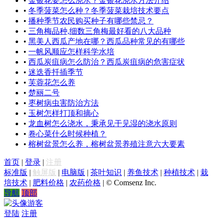
•
金银花要怎么浇水？金银花浇水方法介绍
•
冬季菠菜怎么种？冬季菠菜栽培技术要点
•
播种季节农民购买种子有哪些禁忌？
•
三角梅品种,细数三角梅最好看的八大品种
•
黑美人西瓜产地在哪？西瓜品种常见的有哪些
•
一帆风顺应怎样科学水培
•
西瓜炭疽病怎么防治？西瓜炭疽病的危害症状
•
迷迭香扦插季节
•
芙蓉花怎么养
•
楚丽二号
•
枣树病虫害防治方法
•
玉树怎样打顶和摘心
•
龙血树怎么浇水，秉承见干见湿的浇水原则
•
卷心菜什么时候种植？
•
榕树盆景怎么养，榕树盆景养殖注意六大要素
首页
|
登录
|
注册
标准版
|
触屏版
|
电脑版
|
茶叶知识
|
养鱼技术
|
种植技术
|
栽
培技术
|
肥料价格
|
农药价格
|
© Comsenz Inc.
导航
顶部
游客
登陆
注册