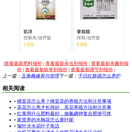
|
查看最新肥料报价
|
查看最新杀虫剂报价
|
查看最新杀菌剂报
价
|
查看最新除草剂报价
|
查看最新调节剂报价
|
上一篇：
五角枫修剪与管理
下一篇：
千日红瓶插怎么养护
相关阅读
•
棣棠花怎么养？棣棠花的养殖方法和注意事项
•
茶花怎么养才长得好，茶花养殖方法和注意事
•
红掌用什么肥料最好，施氮磷钾复合肥便可终
•
家里养的水梅花怎么黄叶呢
•
皱叶冷水花叶子焦边