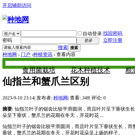
开启辅助访问
找回密码
自动登录
密码
立即注册
登录
搜索
搜索
种地网
›
门户
›
种植资讯
›
查看内容
食用菌栽培
花木种植技术
粮
仙指兰和蟹爪兰区别
2023-9-10 23:14
|
发布者:
种地网
|
查看:
348
|
评论: 0
摘要
: 仙指兰叶子的锯齿比较平滑圆润，而且叶片呈下垂状
朵呈下垂状，蟹爪兰的花期在冬天，开花时花 ...
仙指兰叶子的锯齿比较平滑圆润，而且叶片呈下垂状生长，而
垂状，蟹爪兰的花期在冬天，开花时花朵呈上扬的样子。