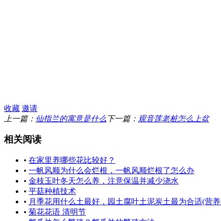
收藏
邀请
上一篇：
仙指兰的寓意是什么
下一篇：
观音莲老桩怎么上盆
相关阅读
•
在家里养哪些花比较好？
•
一帆风顺为什么会烂根，一帆风顺烂根了怎么办
•
金枝玉叶冬天怎么养，注意保温并减少浇水
•
平菇种植技术
•
月季花用什么土最好，园土腐叶土泥炭土最为合适(营养
•
菊花花语 清明节