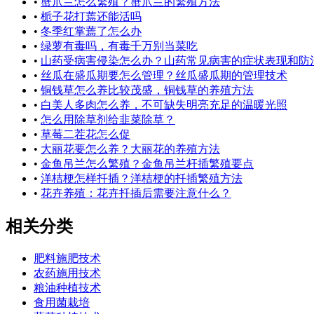
•
蟹爪兰怎么繁殖？蟹爪兰的繁殖方法
•
栀子花打蔫还能活吗
•
冬季红掌蔫了怎么办
•
绿萝有毒吗，有毒千万别当菜吃
•
山药受病害侵染怎么办？山药常见病害的症状表现和防
•
丝瓜在盛瓜期要怎么管理？丝瓜盛瓜期的管理技术
•
铜钱草怎么养比较茂盛，铜钱草的养殖方法
•
白美人多肉怎么养，不可缺失明亮充足的温暖光照
•
怎么用除草剂给韭菜除草？
•
草莓二茬花怎么促
•
大丽花要怎么养？大丽花的养殖方法
•
金鱼吊兰怎么繁殖？金鱼吊兰杆插繁殖要点
•
洋桔梗怎样扦插？洋桔梗的扦插繁殖方法
•
花卉养殖：花卉扦插后需要注意什么？
相关分类
肥料施肥技术
农药施用技术
粮油种植技术
食用菌栽培