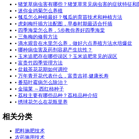
•
猪笼草病虫害有哪些？猪笼草常见病虫害的症状特征和
•
迷你金鸡菊怎么养殖
•
瓠瓜怎么种植最好？瓠瓜的育苗技术和种植方法
•
虎刺梅扦插方法配图，早春时期最适合扦插
•
四季海棠怎么养，5步教你养好四季海棠
•
三角梅的修剪方法
•
滴水观音在水里怎么养，做好六点养殖方法水培爆盆
•
哪种病虫害及药剂容易产生抗性？
•
玉米追肥存在哪些误区？玉米追肥常见的误区
•
富贵竹四季管理方法
•
盆栽茶花花期如何调控
•
万年青开花代表什么，富贵吉祥,健康长寿
•
番茄叶霉病怎么除治？
•
金瑞莱 ～西红柿种子
•
荔枝主要有哪些品种？荔枝品种介绍
•
绣球花怎么在花瓶里养
相关分类
肥料施肥技术
农药施用技术