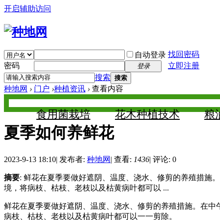
开启辅助访问
找回密码
自动登录
密码
立即注册
登录
搜索
搜索
种地网
›
门户
›
种植资讯
›
查看内容
食用菌栽培
花木种植技术
粮
夏季如何养鲜花
2023-9-13 18:10
|
发布者:
种地网
|
查看:
1436
|
评论: 0
摘要
: 鲜花在夏季要做好遮阴、温度、浇水、修剪的养殖措施
境，将病枝、枯枝、老枝以及枯黄病叶都可以 ...
鲜花在夏季要做好遮阴、温度、浇水、修剪的养殖措施。在中午
病枝、枯枝、老枝以及枯黄病叶都可以一一剪除。