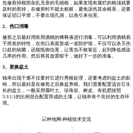
先修剪掉根部杂乱无章的毛细根，如果发现有腐烂的根须就要
及时的剪掉，在修剪时不能太粗糙，避免误伤其余根系，还要
保证切口平滑，不要出现孔洞，以免引来虫害。
2、伤口消毒
修剪之后最好用医用酒精的稀释液进行消毒，可以利用酒精易
于挥发的特性，在伤口表面形成一道防护墙，不仅可以杀灭伤
口处的病菌，还能抵御虫害，让害虫不敢靠近，起到降低感染
几率的作用。然后将其放置晾干，做好下一步的准备。
3、更换盆土
钱串出现干瘪不仅要对它进行秀根处理，还要考虑到盆土的影
响，所以最好是在修剪之后换盆养殖。我们需要配置适合它生
长的盆土，一般采用腐叶土、珍珠岩、树皮、有机肥按照
5:3:1:1的比例混合配置而成的土壤，让钱串有个良好的生存环
境。