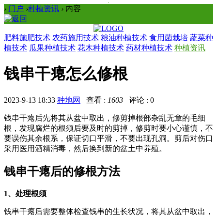
›
门户
›
种植资讯
›
内容
肥料施肥技术
农药施用技术
粮油种植技术
食用菌栽培
蔬菜种
植技术
瓜果种植技术
花木种植技术
药材种植技术
种植资讯
钱串干瘪怎么修根
2023-9-13 18:33
种地网
查看 :
1603
评论 : 0
钱串干瘪后先将其从盆中取出，修剪掉根部杂乱无章的毛细
根，发现腐烂的根须后要及时的剪掉，修剪时要小心谨慎，不
要误伤其余根系，保证切口平滑，不要出现孔洞。剪后对伤口
采用医用酒精消毒，然后换到新的盆土中养殖。
钱串干瘪后的修根方法
1、处理根须
钱串干瘪后需要整体检查钱串的生长状况，将其从盆中取出，