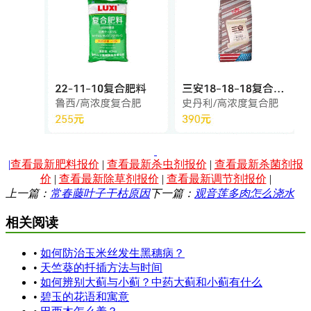
|
查看最新肥料报价
|
查看最新杀虫剂报价
|
查看最新杀菌剂报
价
|
查看最新除草剂报价
|
查看最新调节剂报价
|
上一篇：
常春藤叶子干枯原因
下一篇：
观音莲多肉怎么浇水
相关阅读
•
如何防治玉米丝发生黑穗病？
•
天竺葵的扦插方法与时间
•
如何辨别大蓟与小蓟？中药大蓟和小蓟有什么
•
碧玉的花语和寓意