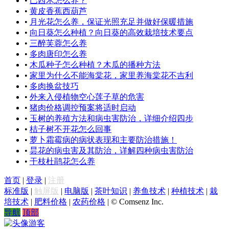
•
巴西木怎么养？
•
黄皮香蕉西葫芦
•
月光花怎么养，保证光照充足并做好保暖措施
•
向日葵怎么种植？向日葵的高效栽培技术要点
•
三醉芙蓉怎么养
•
多肉唐印怎么养
•
木瓜种子怎么种植？木瓜的播种方法
•
家里为什么不能海棠花，家里养海棠花不吉利
•
多肉换盆技巧
•
外来入侵植物空心莲子草的危害
•
猪肉价格调控预案将适时启动
•
玉树的养殖方法和病虫害防治，详细介绍四步
•
桔子树不开花怎么回事
•
萝卜霜霉病的病状表现和主要防治措施！
•
昙花的病虫害及其防治，详解四种病虫害防治
•
干枝杜鹃花怎么养
首页
|
登录
|
注册
标准版
|
触屏版
|
电脑版
|
茶叶知识
|
养鱼技术
|
种植技术
|
栽
培技术
|
肥料价格
|
农药价格
|
© Comsenz Inc.
导航
顶部
游客