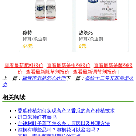
|
查看最新肥料报价
|
查看最新杀虫剂报价
|
查看最新杀菌剂报
价
|
查看最新除草剂报价
|
查看最新调节剂报价
|
上一篇：
观音莲老桩怎么处理
下一篇：
条纹十二卷开花后怎么
办
相关阅读
•
香瓜种植如何实现高产？香瓜的高产种植技术
•
进口朱顶红有毒吗
•
金钱树叶子蔫了怎么办，原因以及处理方法
•
泡桐有哪些品种？泡桐花可以盆栽吗？