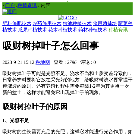
›
门户
›
种植资讯
›
内容
肥料施肥技术
农药施用技术
粮油种植技术
食用菌栽培
蔬菜种
植技术
瓜果种植技术
花木种植技术
药材种植技术
种植资讯
吸财树掉叶子怎么回事
2023-9-21 15:12
种地网
查看 :
2796
评论 : 0
吸财树掉叶子可能是光照不足、浇水不当和土质变差导致的，
日常养护时要将它放在采光好的地方，给吸财树浇水要掌握干
透浇透的原则。还有养殖过程中需要每隔1-2年为其更换一次
新的盆土，这样才能避免它出现掉叶子的现象。
吸财树掉叶子的原因
1、光照不足
吸财树的生长需要充足的光照，这样它才能进行光合作用，如