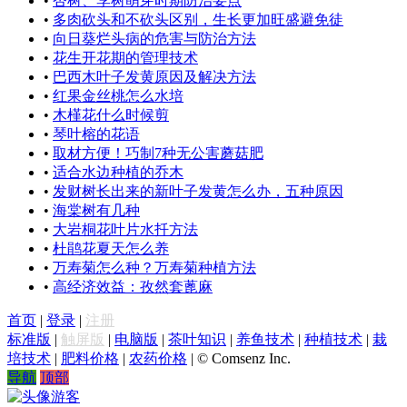
•
杏树、李树萌芽时期防治要点
•
多肉砍头和不砍头区别，生长更加旺盛避免徒
•
向日葵烂头病的危害与防治方法
•
花生开花期的管理技术
•
巴西木叶子发黄原因及解决方法
•
红果金丝桃怎么水培
•
木槿花什么时候剪
•
琴叶榕的花语
•
取材方便！巧制7种无公害蘑菇肥
•
适合水边种植的乔木
•
发财树长出来的新叶子发黄怎么办，五种原因
•
海棠树有几种
•
大岩桐花叶片水扦方法
•
杜鹃花夏天怎么养
•
万寿菊怎么种？万寿菊种植方法
•
高经济效益：孜然套蓖麻
首页
|
登录
|
注册
标准版
|
触屏版
|
电脑版
|
茶叶知识
|
养鱼技术
|
种植技术
|
栽
培技术
|
肥料价格
|
农药价格
|
© Comsenz Inc.
导航
顶部
游客