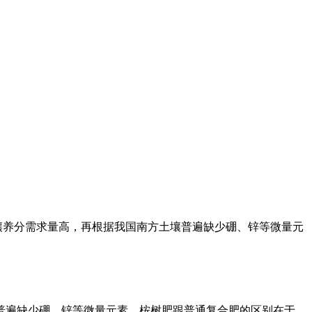
土壤养分需求量高，再根据我国南方土壤普遍缺少硼、锌等微量元
遍缺少硼、锌等微量元素。桉树肥跟普通复合肥的区别在于，