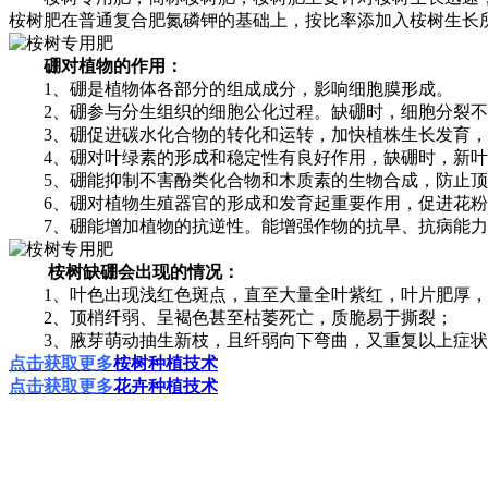
桉树肥在普通复合肥氮磷钾的基础上，按比率添加入桉树生长所
硼对植物的作用：
1、硼是植物体各部分的组成成分，影响细胞膜形成。
2、硼参与分生组织的细胞公化过程。缺硼时，细胞分裂不
3、硼促进碳水化合物的转化和运转，加快植株生长发育，
4、硼对叶绿素的形成和稳定性有良好作用，缺硼时，新叶
5、硼能抑制不害酚类化合物和木质素的生物合成，防止顶
6、硼对植物生殖器官的形成和发育起重要作用，促进花粉
7、硼能增加植物的抗逆性。能增强作物的抗旱、抗病能力；
桉树缺硼会出现的情况：
1、叶色出现浅红色斑点，直至大量全叶紫红，叶片肥厚，
2、顶梢纤弱、呈褐色甚至枯萎死亡，质脆易于撕裂；
3、腋芽萌动抽生新枝，且纤弱向下弯曲，又重复以上症状
点击获取更多
桉树种植技术
点击获取更多
花卉种植技术