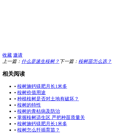
收藏
邀请
上一篇：
什么是速生桉树？
下一篇：
桉树苗怎么选？
相关阅读
•
桉树施钙镁肥月长1米多
•
桉树价值用途
•
种植桉树是否对土地有破坏？
•
桉树的特性
•
桉树的青枯病及防治
•
掌握桉树适生区 严把种苗质量关
•
桉树施钙镁肥月长1米多
•
桉树怎么扦插育苗？