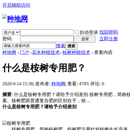
开启辅助访问
找回密码
自动登录
密码
立即注册
登录
搜索
搜索
种地网
›
门户
›
花木种植技术
›
桉树种植技术
›
查看内容
什么是桉树专用肥？
2020-9-14 15:36
|
发布者:
种地网
|
查看:
4705
|
评论: 0
摘要
: 什么是桉树专用肥？请给予介绍差别 桉树专用肥，简
素。桉树肥跟普通复合肥的区别在于，桉 ...
什么是桉树专用肥？请给予介绍差别
桉树专用肥，简称桉树肥，桉树肥主要针对桉树生长迅速，