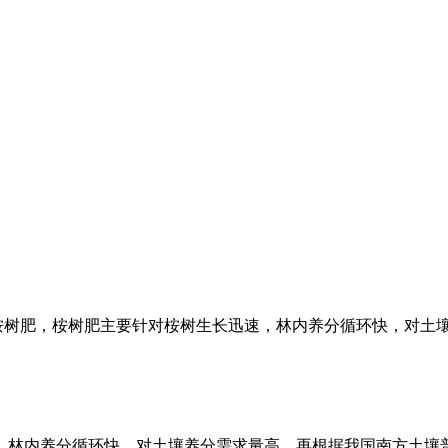
称桉树肥，桉树肥主要针对桉树生长迅速，林内养分循环快，对
林内养分循环快，对土壤养分需求量高，再根据我国南方土壤普