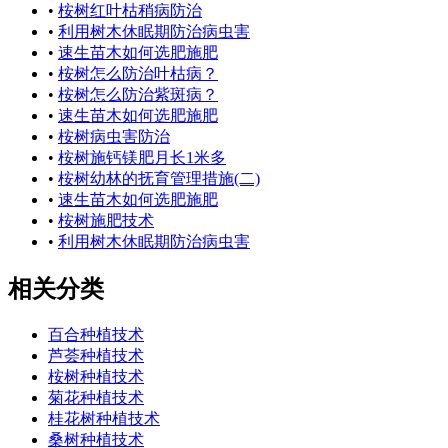
•
桉树红叶枯稍病防治
•
利用树木休眠期防治病虫害
•
速生苗木如何选肥施肥
•
桉树怎么防治叶枯病？
•
桉树怎么防治紫斑病？
•
速生苗木如何选肥施肥
•
桉树病虫害防治
•
桉树施钙镁肥月长1米多
•
桉树幼林的抚育管理措施(二)
•
速生苗木如何选肥施肥
•
桉树施肥技术
•
利用树木休眠期防治病虫害
相关分类
百合种植技术
芦荟种植技术
桉树种植技术
菊花种植技术
桂花树种植技术
桑树种植技术