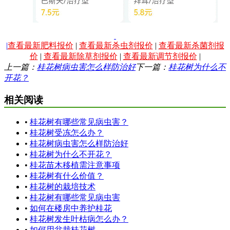
|
查看最新肥料报价
|
查看最新杀虫剂报价
|
查看最新杀菌剂报
价
|
查看最新除草剂报价
|
查看最新调节剂报价
|
上一篇：
桂花树病虫害怎么样防治好
下一篇：
桂花树为什么不
开花？
相关阅读
•
桂花树有哪些常见病虫害？
•
桂花树受冻怎么办？
•
桂花树病虫害怎么样防治好
•
桂花树为什么不开花？
•
桂花苗木移植需注意事项
•
桂花树有什么价值？
•
桂花树的栽培技术
•
桂花树有哪些常见病虫害
•
如何在楼房中养护桂花
•
桂花树发生叶枯病怎么办？
•
如何用盆栽桂花树