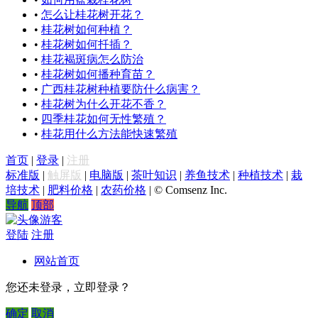
•
怎么让桂花树开花？
•
桂花树如何种植？
•
桂花树如何扦插？
•
桂花褐斑病怎么防治
•
桂花树如何播种育苗？
•
广西桂花树种植要防什么病害？
•
桂花树为什么开花不香？
•
四季桂花如何无性繁殖？
•
桂花用什么方法能快速繁殖
首页
|
登录
|
注册
标准版
|
触屏版
|
电脑版
|
茶叶知识
|
养鱼技术
|
种植技术
|
栽
培技术
|
肥料价格
|
农药价格
|
© Comsenz Inc.
导航
顶部
游客
登陆
注册
网站首页
您还未登录，立即登录？
确定
取消