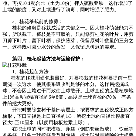
净。再按10∶1配合比（土为10份）拌入硫酸亚铁，这样增加了
土壤的酸度，又对土壤进行了消毒，同时增强了肥力。
2、桂花移栽前的修剪：
桂花的修剪是移栽成活的关键之一。因大桂花萌蘖能力不
强，所以截干、截枝是不可取的。只能修剪桂花的叶片，用剪
刀剪下叶片，留下叶柄，保护腋芽，保留原树叶数量的三分之
一。这样既可减少水分的蒸发，又保留原树冠的美观。
第四、桂花起苗方法与运输保护：
1、桂花起苗方法：
桂花的移栽用硬包装最好。对要移栽的桂花树要提前一星
期浇一次透水，使其根系吸收到足够的水分。这样易挖掘成
球，不会因土壤过干而致使土球散开。土球直径的应是植株地
上1米高度冠幅直径的6至8倍，高度是土球直径的70％，有条
件的挖大更好。
开挖时要除去树干基部表层土，按要求的直径挖成正四方
梯形，下口直径是上口直径的1/3，所挖土球的直径比模板直
径大5至10厘米（以便用模板拉紧土球）。
在挖土球的同时把模板、穿丝（钢筋套丝做成）、铁丝等
准备好，以备土球挖好后及时包装。挖土球对需断除的大根要