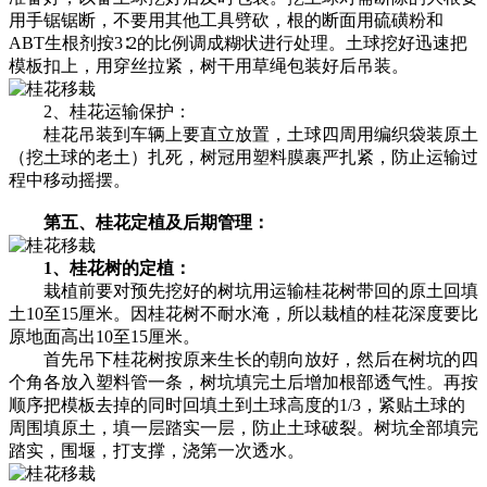
用手锯锯断，不要用其他工具劈砍，根的断面用硫磺粉和
ABT生根剂按3∶2的比例调成糊状进行处理。土球挖好迅速把
模板扣上，用穿丝拉紧，树干用草绳包装好后吊装。
2、桂花运输保护：
桂花吊装到车辆上要直立放置，土球四周用编织袋装原土
（挖土球的老土）扎死，树冠用塑料膜裹严扎紧，防止运输过
程中移动摇摆。
第五、桂花定植及后期管理：
1、桂花树的定植：
栽植前要对预先挖好的树坑用运输桂花树带回的原土回填
土10至15厘米。因桂花树不耐水淹，所以栽植的桂花深度要比
原地面高出10至15厘米。
首先吊下桂花树按原来生长的朝向放好，然后在树坑的四
个角各放入塑料管一条，树坑填完土后增加根部透气性。再按
顺序把模板去掉的同时回填土到土球高度的1/3，紧贴土球的
周围填原土，填一层踏实一层，防止土球破裂。树坑全部填完
踏实，围堰，打支撑，浇第一次透水。