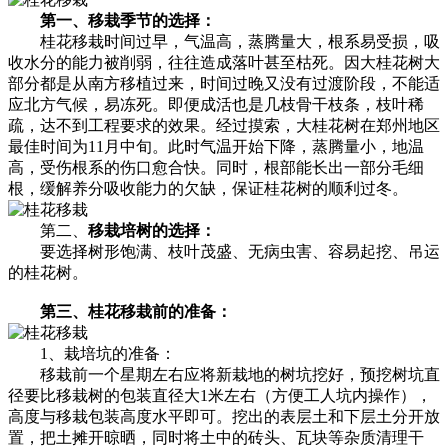
第一、移栽季节的选择：
桂花移栽时间过早，气温高，蒸腾量大，根系易受损，吸
收水分的能力被削弱，往往造成落叶甚至枯死。因大桂花树大
部分都是从南方移植过来，时间过晚又没有过渡阶段，不能适
应北方气候，易冻死。即便成活也是几枝骨干枝条，枝叶稀
疏，达不到工程要求的效果。经过摸索，大桂花树在郑州地区
最佳时间为11月中旬。此时气温开始下降，蒸腾量小，地温
高，受伤根系的伤口愈合快。同时，根部能长出一部分毛细
根，缓解养分吸收能力的欠缺，保证桂花树的顺利过冬。
第二、
移栽培树的选择：
要选择树形饱满、枝叶茂盛、无病虫害、容易起挖、吊运
的桂花树。
第三、桂花移栽前的准备：
1、栽培坑的准备：
移栽前一个星期左右应将新栽地的树坑挖好，预挖树坑直
径要比移栽树的包装直径大1米左右（方便工人坑内操作），
高度与移栽包装高度水平即可。挖出的表层土和下层土分开放
置，把土摊开晾晒，同时将土中的砖头、瓦块等杂质清理干