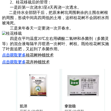
2、桂花移栽后的管理：
一是距第一次浇水3至4天再浇一次透水。
二是待水全部阴干后，把原来树坑周围剩余的土围在树根
的周围，形成中间高四周低的土堆，这样桂花树不会因积水而
被淹死。
三是来年春天一定要浇一次开春水。
四是在平均温度20℃左右用磷酸二氢钾和杀菌剂（多菌灵
等）的混合液每隔半月喷洒一次树叶、树枝。既给桂花树实施
了叶面追肥，又起到了杀菌作用。
点击获取更多
桂花树种植技术
点击获取更多
花卉种植技术