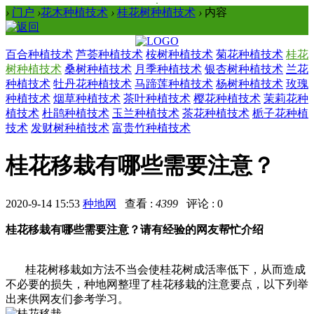
›
门户
›
花木种植技术
›
桂花树种植技术
›
内容
百合种植技术
芦荟种植技术
桉树种植技术
菊花种植技术
桂花
树种植技术
桑树种植技术
月季种植技术
银杏树种植技术
兰花
种植技术
牡丹花种植技术
马蹄莲种植技术
杨树种植技术
玫瑰
种植技术
烟草种植技术
茶叶种植技术
樱花种植技术
茉莉花种
植技术
杜鹃种植技术
玉兰种植技术
茶花种植技术
栀子花种植
技术
发财树种植技术
富贵竹种植技术
桂花移栽有哪些需要注意？
2020-9-14 15:53
种地网
查看 :
4399
评论 : 0
桂花移栽有哪些需要注意？请有经验的网友帮忙介绍
桂花树移栽如方法不当会使桂花树成活率低下，从而造成
不必要的损失，种地网整理了桂花移栽的注意要点，以下列举
出来供网友们参考学习。