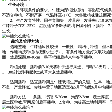
生长环境：
1、对环境条件的要求。牛膝为深根性植物，喜温暖气候条件
不适合种植。不耐严寒，气温降至-17℃，大多数植株受冻而死
2、生产发育特性。因生育期短，质量差，发芽率仅10-20%
牛膝种子在21-25℃，湿度适宜条医学教.育网原创件下播种
生长。
栽培及管理方法：
选地整地：牛膝适应性较强，一般性土壤均可种植，但不能
地、作畦均按种植桔梗要求进行）。有条件地方最好采取秋施肥，在前
面，然后深翻30-40cm，整平耙细后待来年春季播种。
种植处理：播种前7-10天将种子进行风选、日晒2-3天后，并
1：30倍比例拌细沙土或草木灰然后播种。
适期播种：适宜播种期是牛膝栽培生产的关键。过早，地上不
不良，产量降低。赤峰牛营子地区适宜在5月下旬致6月中旬播
播种方法：1.条播。行距15-20cm，沟深2-3cm，覆土厚度
层土医学教.育网原创后再播种。2.套种。为提高土地利用率