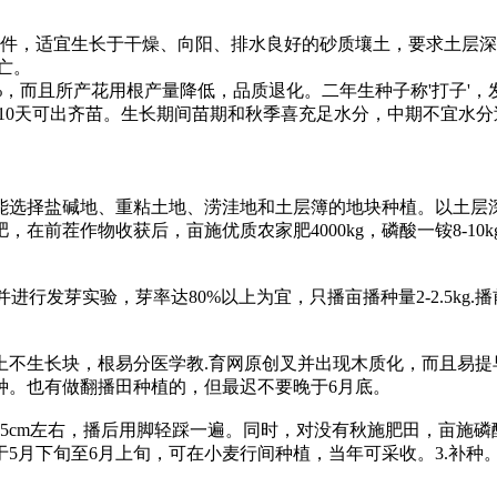
，适宜生长于干燥、向阳、排水良好的砂质壤土，要求土层深
亡。
，而且所产花用根产量降低，品质退化。二年生种子称'打子'，
，7-10天可出齐苗。生长期间苗期和秋季喜充足水分，中期不宜
选择盐碱地、重粘土地、涝洼地和土层簿的地块种植。以土层深
茬作物收获后，亩施优质农家肥4000kg，磷酸一铵8-10kg，
进行发芽实验，芽率达80%以上为宜，只播亩播种量2-2.5kg.
生长块，根易分医学教.育网原创叉并出现木质化，而且易提
种。也有做翻播田种植的，但最迟不要晚于6月底。
1.5cm左右，播后用脚轻踩一遍。同时，对没有秋施肥田，亩施磷酸
，于5月下旬至6月上旬，可在小麦行间种植，当年可采收。3.补