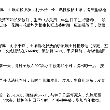
厚，土壤疏松肥沃，利于根生长；粘性板桔土壤，涝洼盐碱地
发芽率和长势较好，生产中多采用二年生'打子'进行播种，一般
水分过多，花期与花后均为根生长旺成盛时期，应加强管理，促根
厚，向阳干燥，土壤疏松肥沃的砂质壤土种植最适（深翻、整
长效碳铵在50-60kg，硫酸钾5-7kg，于深翻前，均匀铺施田
播前一天，将种子放入20C温水中侵泡12小时，捞出晾干后，按
早开花消耗养分，影响产量和质量。过晚，生育期缩短，发育
一铵8-10kg，硫酸钾5-7kg，与种子分层坏死入，先施肥覆一
种。当党参、桔梗等药田不全时，可补种牛膝，增加当年收益。