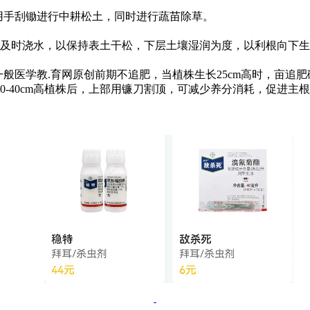
，用手刮锄进行中耕松土，同时进行蔬苗除草。
时浇水，以保持表土干松，下层土壤湿润为度，以利根向下生
教.育网原创前期不追肥，当植株生长25cm高时，亩追肥磷酸一铵4
-40cm高植株后，上部用镰刀割顶，可减少养分消耗，促进主