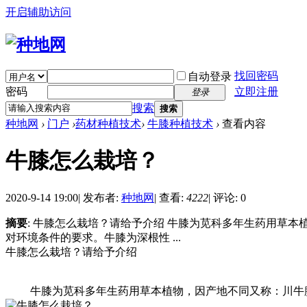
开启辅助访问
找回密码
自动登录
密码
立即注册
登录
搜索
搜索
种地网
›
门户
›
药材种植技术
›
牛膝种植技术
›
查看内容
牛膝怎么栽培？
2020-9-14 19:00
|
发布者:
种地网
|
查看:
4222
|
评论: 0
摘要
: 牛膝怎么栽培？请给予介绍 牛膝为苋科多年生药用草
对环境条件的要求。牛膝为深根性 ...
牛膝怎么栽培？请给予介绍
牛膝为苋科多年生药用草本植物，因产地不同又称：川牛膝