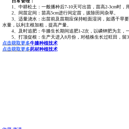
日常管理：
1、中耕松土：一般播种后7-10天可出苗，苗高2-3cm时
2、间苗定间：苗高5cm进行间定苗，拔除田间杂草。
3、适量浇水：出苗前及苗期应保持畦面湿润，如遇干旱要及
水量，以利主根加粗，提高产量。
4、及时追肥：牛膝生长期间追肥1-2次，以磷钾肥为主，一般医学
5、打顶促根：生产天进入8月份，对植株生长过旺田，留30
点击获取更多
牛膝种植技术
点击获取更多
药材种植技术