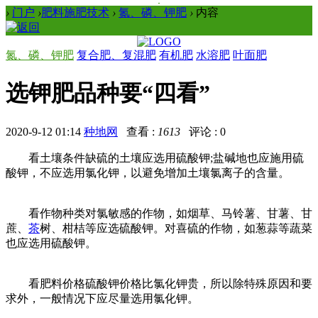
›
门户
›
肥料施肥技术
›
氮、磷、钾肥
›
内容
氮、磷、钾肥
复合肥、复混肥
有机肥
水溶肥
叶面肥
选钾肥品种要“四看”
2020-9-12 01:14
种地网
查看 :
1613
评论 : 0
看土壤条件缺硫的土壤应选用硫酸钾;盐碱地也应施用硫
酸钾，不应选用氯化钾，以避免增加土壤氯离子的含量。
看作物种类对氯敏感的作物，如烟草、马铃薯、甘薯、甘
蔗、
茶
树、柑桔等应选硫酸钾。对喜硫的作物，如葱蒜等蔬菜
也应选用硫酸钾。
看肥料价格硫酸钾价格比氯化钾贵，所以除特殊原因和要
求外，一般情况下应尽量选用氯化钾。