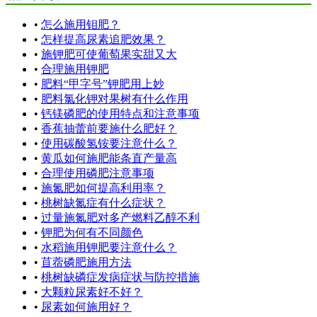
•
怎么施用钼肥？
•
怎样提高尿素追肥效果？
•
施钾肥可使葡萄果实甜又大
•
合理施用钾肥
•
肥料“甲字号”钾肥用上妙
•
肥料氯化钾对果树有什么作用
•
钙镁磷肥的使用特点和注意事项
•
香蕉抽蕾前要施什么肥好？
•
使用碳酸氢铵要注意什么？
•
黄瓜如何施肥能条直产量高
•
合理使用磷肥注意事项
•
施氮肥如何提高利用率？
•
桃树缺氮症有什么症状？
•
过量施氮肥对多产燃料乙醇不利
•
钾肥为何有不同颜色
•
水稻施用钾肥要注意什么？
•
苜蓿磷肥施用方法
•
桃树缺磷症发病症状与防控措施
•
大颗粒尿素好不好？
•
尿素如何施用好？