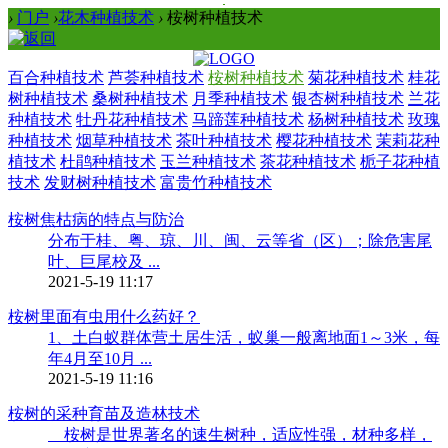
›
门户
›
花木种植技术
›
桉树种植技术
百合种植技术
芦荟种植技术
桉树种植技术
菊花种植技术
桂花
树种植技术
桑树种植技术
月季种植技术
银杏树种植技术
兰花
种植技术
牡丹花种植技术
马蹄莲种植技术
杨树种植技术
玫瑰
种植技术
烟草种植技术
茶叶种植技术
樱花种植技术
茉莉花种
植技术
杜鹃种植技术
玉兰种植技术
茶花种植技术
栀子花种植
技术
发财树种植技术
富贵竹种植技术
桉树焦枯病的特点与防治
分布于桂、粤、琼、川、闽、云等省（区）；除危害尾
叶、巨尾校及 ...
2021-5-19 11:17
桉树里面有虫用什么药好？
1、土白蚁群体营土居生活，蚁巢一般离地面1～3米，每
年4月至10月 ...
2021-5-19 11:16
桉树的采种育苗及造林技术
桉树是世界著名的速生树种，适应性强，材种多样，