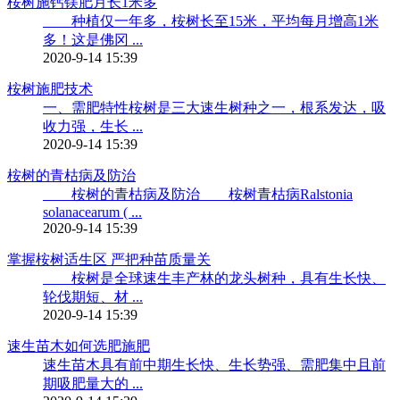
桉树施钙镁肥月长1米多
种植仅一年多，桉树长至15米，平均每月增高1米
多！这是佛冈 ...
2020-9-14 15:39
桉树施肥技术
一、需肥特性桉树是三大速生树种之一，根系发达，吸
收力强，生长 ...
2020-9-14 15:39
桉树的青枯病及防治
桉树的青枯病及防治 桉树青枯病Ralstonia
solanacearum ( ...
2020-9-14 15:39
掌握桉树适生区 严把种苗质量关
桉树是全球速生丰产林的龙头树种，具有生长快、
轮伐期短、材 ...
2020-9-14 15:39
速生苗木如何选肥施肥
速生苗木具有前中期生长快、生长势强、需肥集中且前
期吸肥量大的 ...