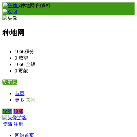
›
种地网 的资料
种地网
1066
积分
0
威望
1066
金钱
0
贡献
发消息
首页
更多
关闭
导航
顶部
游客
登陆
注册
网站首页