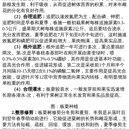
新根发生期，利于吸收，从而促进树体营养的积累，对来年雌
花的分化有良好作用。
（2）合理追肥：
追肥以速效氮肥为主，配合磷、钾肥，
追肥时间是早春和夏季，春施一般初栽果树每株追施尿素0.3-
0.5公斤，盛果期大树每株追施尿素2公斤。追后要结合浇水，
充分发挥肥效。夏季追肥在7月下旬至8月中旬进行。这时施速
效氮肥和磷肥可以促进果粒增大，果肉饱满，提高果实品质。
（3）根外追肥：
根外追肥一年可进行多次，重点要搞好
两次。第-次是早春枝条基部叶在刚开展由黄变绿时，喷
0.3%-0.5%尿素加0.3%-0.5%硼砂，其作用是促进基本叶功能，
提高光合作用，促进罐花形成，第二次是采收前1个月和半个
月间隔10-15天喷2次0.1%的磷酸二氢钾，主要作用是提高光合
效能，促进叶片等12官中营养物质向果实内转移，有明显增加
单粒重的作用。
（4）合理灌水：
板栗较喜水，一般发芽前和果实迅速增
长期各灌水-次，有利于果树正常生长发育和果实品质提高。
图：板栗种植
2.整形修剪：
板栗树修剪分冬剪和夏剪。冬剪是从落叶后
到翌年春季萌动前进行，它能促进粟树的长势和雌花形成，主
要方法有短截、疏枝、回缩、缓放、拉枝和刻伤，夏季修剪主