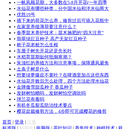
•
一帆风顺花期，大多数在5-8月开花(一年四季
•
水仙花有哪些种类，分中国水仙和洋水仙两大
•
优胜19号
•
摘下来的荷花怎么养，修剪过后可插入花瓶中
•
在家里养殖薄荷要注意什么？
•
春季苗木养护技术：苗木施肥的“四大注意”
•
翡翠绿豇豆种子 高产无架豇豆种子
•
栀子花老桩怎么生根
•
车厘子树先开花还是先长叶
•
水稻育苗期如何抵御寒潮？
•
朱顶红的养殖方法和注意事项，保障通风避免
•
土条子树是什么
•
想要绿萝爆盆不黄叶？在啤酒里加点这些东西
•
水仙花开败后怎么处理，四个方法处理水仙花
•
金牌傲雪甜瓜种子 香瓜种子
•
发财树怕晒吗，发财树怕空调吹吗
•
球兰花有毒吗
•
有机冬瓜裂瓜防治技术要点
•
樱花盆栽修剪方法，4步即可完成樱花的修剪
首页
|
登录
|
注册
标准版
|
触屏版
|
电脑版
|
茶叶知识
|
养鱼技术
|
种植技术
|
栽