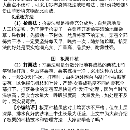
大蘸点不便时，可采用纱布袋抖撒法或喷粉法，按1份花粉加5
份山芋粉填充物配比而成。
6.采收方法
（1）拾栗法：
拾栗法就是待栗充分成热，自然落地后，
人工拾栗实，为了便于拾栗子，在栗苞开袭前要清除地面杂
草，采收时，先振动一下树体，然后将落下的栗实、栗苞全部
拣拾干净，一定要坚持每天早、晚拾一次，随拾随贮藏。拾栗
法的好处是栗实饱满充实、产量高、品质好、耐藏性强。
图：板栗种植
（2）打栗法：
打栗法就是分散分批地将成熟的栗苞用竹
竿轻轻打落，然后将栗苞、栗实拣拾干净，采用这种方法采
收，一般2-3天打-次。打苞时，由树冠外围向内敲打小枝振落
栗苞，以免损伤树枝和叶片，严禁-次将成熟度不同的栗苞全
部打下。打落采收的栗苞应尽快进行“发汗”处理，因为当时气
温较高，栗实含水量大，呼吸强度高，大量发热，如处理不及
时，栗实易霉烂。
【小编结语】
板栗种植虽然对土壤要求不严格，但在土层
深厚、排水良好的沙壤土中生长最为旺盛。上文中为大家介绍
了板栗的种植技术和管理方法，大家都学会了吗？