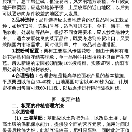
质壤土。忌土壤盐碱，低湿易涝，风大的地方栽植。在丘陵岗
地开辟粟园，应选择地势平缓，土层较厚的近山地区，以后则
可以逐步向条件较差的地区扩大发展。
2.品种选择：
品种选择应以当地选育的优良品种为主栽品
种，如炮车2号、陈果1号等，适当引进石丰、金丰、海丰、青
毛软刺、处暑红等品种。根据不同食用要求，应以炒栗品种为
主、，适当发展优良的菜栗品种，既要考虑到外贸出口，又要
兼顾国内市场需求。同时做到早、中、晚品种合理搭配。
3.授粉树配置：
栗树主要靠风传播花粉，但由于栗树有雌
雄花异熟和自花结实现象，单一品种往往因授粉不良而产生空
苞。所以新建的栗园必须配制10%授粉树。实践证明，信阳市
用处暑红作授粉树较好。
4.合理密植：
合理密植是提高单位面积产量的基本措施。
平原栗园以每亩30-40株，山地栗园每亩以40-60株为宜。计划
密植栗园每亩可栽60-111株，以后逐步进行隔行隔株间伐。
图：板栗种植
二、板栗的种植管理方法
1.水肥管理
（1）土壤基肥：
基肥应以土杂肥为主，以改良土壤，提
高土壤的保肥保水能力，提供较全面的营养元素，施用时间以
采果后秋施为好，此期气温较高，肥料易腐熟，同时此时正值