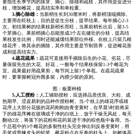
要指生长季节内的抹芽、摘心、除雄和疏枝，其作用是促进分
枝，增加雌花，提高结实率和单粒重。
3.摘心除雄：
当新梢生长到30厘米时，将新梢顶端摘除。
主要用在旺枝上，目的是促生分枝，提早结果。每年摘心2-3
次。初结果树的结果枝新梢长而旺，当果前梢长出后，留3-5
个芽摘心。果前梢摘心后能形成3个左右健壮的分枝，提高结
果枝发生比例，同时还能减缓结果部位外移。在枝上只留几根
雄花序，将其余的摘除，其作用主要是节制营养，促进雌花形
成和提高结实力。
4.疏花疏果：
疏花可直接用手摘除后生的小花、劣花，尽
量保留先生的大花、好花，一般每个结果枝保留1-3个雌花为
宜。疏果最好用疏果剪，每节间上留1个单苞。在疏花疏果
时，要掌握树冠外围多留，内膛少留的原则。
图：板栗种植
5.人工授粉：
人工辅助授粉，应选择品质优良、大粒、成
热期早、涩皮易剥的品种作授粉树。当-个枝上的雄花序或雄
花序上大部分花簇的花药刚刚由青变黄时，在早晨5时前将采
下的雄花序摊在玻璃或于净的白纸上，放于干燥无风处，每天
翻动2次，将落下的花粉和花药装进干净的棕色瓶中备用。当-
个总苞中的3个雌花的多裂性柱头完全伸出到反卷变黄时，用
毛笔或带橡皮头的铅笔，蘸花粉点在反卷的柱头上。如树体高