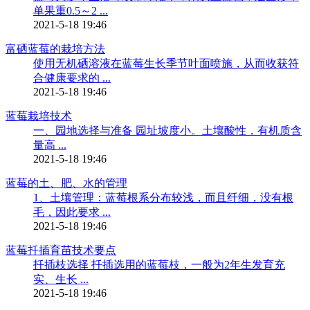
单果重0.5～2 ...
2021-5-18 19:46
富硒蓝莓的栽培方法
使用无机硒溶液在蓝莓生长季节叶面喷施，从而收获符
合健康要求的 ...
2021-5-18 19:46
蓝莓栽培技术
一、园地选择与准备 园址坡度小。土壤酸性，有机质含
量高 ...
2021-5-18 19:46
蓝莓的土、肥、水的管理
1、土壤管理：蓝莓根系分布较浅，而且纤细，没有根
毛，因此要求 ...
2021-5-18 19:46
蓝莓扦插育苗技术要点
扦插枝选择 扦插选用的蓝莓枝，一般为2年生发育充
实、生长 ...
2021-5-18 19:46