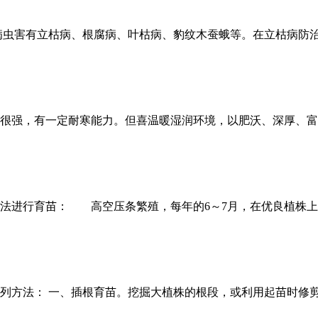
害有立枯病、根腐病、叶枯病、豹纹木蚕蛾等。在立枯病防治上，整地
很强，有一定耐寒能力。但喜温暖湿润环境，以肥沃、深厚、富
法进行育苗： 高空压条繁殖，每年的6～7月，在优良植株上
列方法： 一、插根育苗。挖掘大植株的根段，或利用起苗时修剪