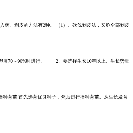
收入药。剥皮的方法有2种。 （1）、砍伐剥皮法，又称全部剥皮
湿度70～90%时进行。 2、要选择生长10年以上、生长势旺
)播种育苗 首先选育优良种子，然后进行播种育苗。从生长发育