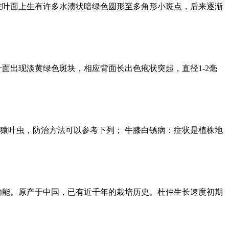
在叶面上生有许多水渍状暗绿色圆形至多角形小斑点，后来逐渐
面出现淡黄绿色斑块，相应背面长出色疱状突起，直径1-2毫
猿叶虫，防治方法可以参考下列； 牛膝白锈病：症状是植株地
功能。原产于中国，已有近千年的栽培历史。杜仲生长速度初期