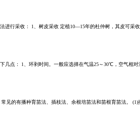
进行采收： 1、树皮采收 定植10—15年的杜仲树，其皮可采
几点： 1、环剥时间。一般应选择在气温25～30℃，空气相对
常见的有播种育苗法、插枝法、余根培苗法和苗根育苗法。 (1