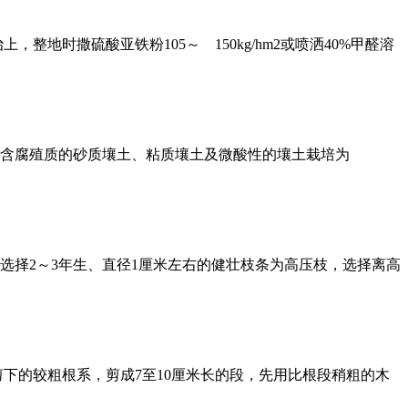
时撒硫酸亚铁粉105～ 150kg/hm2或喷洒40%甲醛溶
含腐殖质的砂质壤土、粘质壤土及微酸性的壤土栽培为
选择2～3年生、直径1厘米左右的健壮枝条为高压枝，选择离高
下的较粗根系，剪成7至10厘米长的段，先用比根段稍粗的木