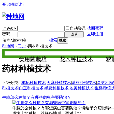
开启辅助访问
找回密码
自动登录
密码
立即注册
登录
搜索
搜索
种地网
›
门户
›
药材种植技术
食用菌栽培
花木种植技术
粮
药材种植技术
下级分类:
枸杞种植技术
|
天麻种植技术
|
葛根种植技术
|
灵芝种植
种植技术
|
白芷种植技术
|
半夏种植技术
|
地黄种植技术
|
重楼种植
牛膝怎么种植？有哪些病虫害要防治？
牛膝怎么种植？有哪些病虫害要防治？请给予介绍指导牛
质壤土地种植。选择好地后，要对土地 ...