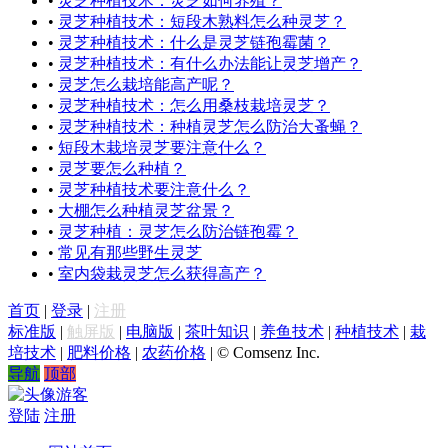
•
灵芝种植技术：灵芝如何养殖？
•
灵芝种植技术：短段木熟料怎么种灵芝？
•
灵芝种植技术：什么是灵芝链孢霉菌？
•
灵芝种植技术：有什么办法能让灵芝增产？
•
灵芝怎么栽培能高产呢？
•
灵芝种植技术：怎么用桑枝栽培灵芝？
•
灵芝种植技术：种植灵芝怎么防治大蚤蝇？
•
短段木栽培灵芝要注意什么？
•
灵芝要怎么种植？
•
灵芝种植技术要注意什么？
•
大棚怎么种植灵芝盆景？
•
灵芝种植：灵芝怎么防治链孢霉？
•
常见有那些野生灵芝
•
室内袋栽灵芝怎么获得高产？
首页
|
登录
|
注册
标准版
|
触屏版
|
电脑版
|
茶叶知识
|
养鱼技术
|
种植技术
|
栽
培技术
|
肥料价格
|
农药价格
|
© Comsenz Inc.
导航
顶部
游客
登陆
注册