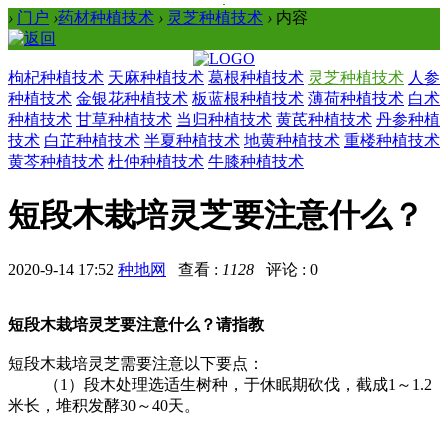
›
门户
›
药材种植技术
›
灵芝种植技术
›
内容
枸杞种植技术
天麻种植技术
葛根种植技术
灵芝种植技术
人参
种植技术
金银花种植技术
板蓝根种植技术
薄荷种植技术
白术
种植技术
甘草种植技术
当归种植技术
黄芪种植技术
丹参种植
技术
白芷种植技术
半夏种植技术
地黄种植技术
重楼种植技术
黄芩种植技术
杜仲种植技术
牛膝种植技术
短段木栽培灵芝要注意什么？
2020-9-14 17:52
种地网
查看 :
1128
评论 : 0
短段木栽培灵芝要注意什么？请指教
短段木栽培灵芝需要注意以下要点：
（1）段木处理选适生树种，于休眠期砍伐，截成1～1.2
米长，堆积发酵30～40天。