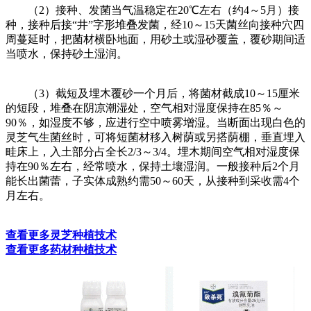
（2）接种、发菌当气温稳定在20℃左右（约4～5月）接
种，接种后接“井”字形堆叠发菌，经10～15天菌丝向接种穴四
周蔓延时，把菌材横卧地面，用砂土或湿砂覆盖，覆砂期间适
当喷水，保持砂土湿润。
（3）截短及埋木覆砂一个月后，将菌材截成10～15厘米
的短段，堆叠在阴凉潮湿处，空气相对湿度保持在85％～
90％，如湿度不够，应进行空中喷雾增湿。当断面出现白色的
灵芝气生菌丝时，可将短菌材移入树荫或另搭荫棚，垂直埋入
畦床上，入土部分占全长2/3～3/4。埋木期间空气相对湿度保
持在90％左右，经常喷水，保持土壤湿润。一般接种后2个月
能长出菌蕾，子实体成熟约需50～60天，从接种到采收需4个
月左右。
查看更多灵芝种植技术
查看
更多药材种植技术