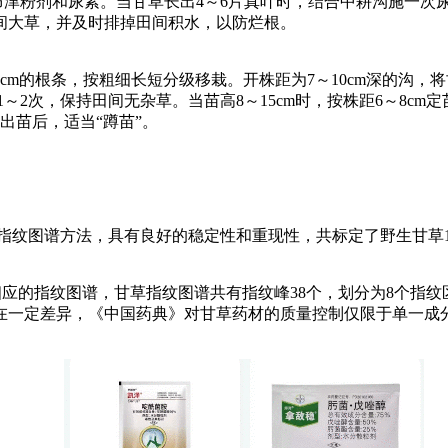
津粉剂和尿素。当甘草长出4～6片真叶时，结合中耕沟施一次尿素
间大草，并及时排掉田间积水，以防烂根。
cm的根条，按粗细长短分级移栽。开株距为7～10cm深的沟，
草1～2次，保持田间无杂草。当苗高8～15cm时，按株距6～8cm
。出苗后，适当“蹲苗”。
指纹图谱方法，具有良好的稳定性和重现性，共标定了野生甘草1
应的指纹图谱，甘草指纹图谱共有指纹峰38个，划分为8个指纹
在一定差异，《中国药典》对甘草药材的质量控制仅限于单一成
。