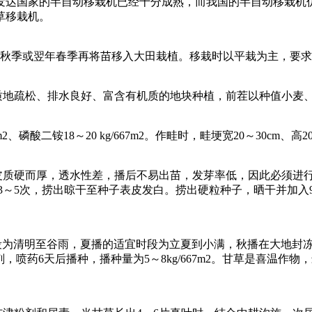
发达国家的半自动移栽机已经十分成熟，而我国的半自动移栽机
草移栽机。
季或翌年春季再将苗移入大田栽植。移栽时以平栽为主，要求种苗
松、排水良好、富含有机质的地块种植，前茬以种值小麦、玉米、瓜菜为
m2、磷酸二铵18～20 kg/667m2。作畦时，畦埂宽20～30cm、高20
皮质硬而厚，透水性差，播后不易出苗，发芽率低，因此必须进行
3～5次，捞出晾干至种子表皮发白。捞出硬粒种子，晒干并加入95
时段为清明至谷雨，夏播的适宜时段为立夏到小满，秋播在大地封
，喷药6天后播种，播种量为5～8kg/667m2。甘草是喜温作物