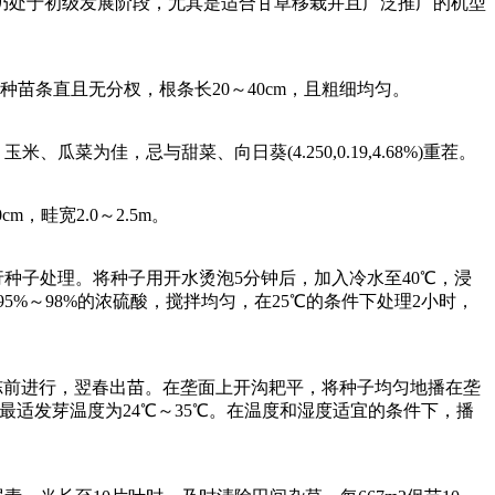
仍处于初级发展阶段，尤其是适合甘草移栽并且广泛推广的机型
条直且无分杈，根条长20～40cm，且粗细均匀。
佳，忌与甜菜、向日葵(4.250,0.19,4.68%)重茬。
cm，畦宽2.0～2.5m。
种子处理。将种子用开水烫泡5分钟后，加入冷水至40℃，浸
%～98%的浓硫酸，搅拌均匀，在25℃的条件下处理2小时，
冻前进行，翌春出苗。在垄面上开沟耙平，将种子均匀地播在垄
，最适发芽温度为24℃～35℃。在温度和湿度适宜的条件下，播