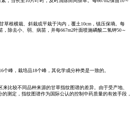
，当长至10片叶时，及时清除田间杂草。每667m2保苗10～
将甘草根横栽、斜栽或平栽于沟内，覆土10cm，镇压保墒。每
定苗，除去小、弱、病苗，并每667m2叶面喷施磷酸二氢钾50～
6个峰，栽培品18个峰，其化学成分种类是一致的。
区来比较不同品种来源的甘草指纹图谱的差异。由于受产地、
分的测定，指纹图谱作为国际公认的控制中药质量的有效手段，