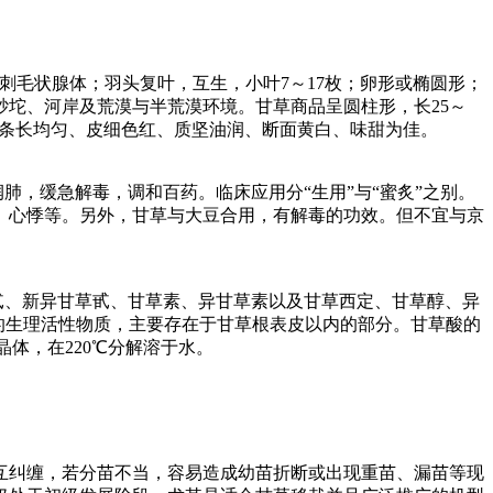
及刺毛状腺体；羽头复叶，互生，小叶7～17枚；卵形或椭圆形；
坨、河岸及荒漠与半荒漠环境。甘草商品呈圆柱形，长25～
量以条长均匀、皮细色红、质坚油润、断面黄白、味甜为佳。
肺，缓急解毒，调和百药。临床应用分“生用”与“蜜炙”之别。
、心悸等。另外，甘草与大豆合用，有解毒的功效。但不宜与京
甙、新异甘草甙、甘草素、异甘草素以及甘草西定、甘草醇、异
的生理活性物质，主要存在于甘草根表皮以内的部分。甘草酸的
晶体，在220℃分解溶于水。
纠缠，若分苗不当，容易造成幼苗折断或出现重苗、漏苗等现