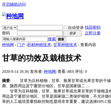
开启辅助访问
找回密码
自动登录
密码
立即注册
登录
搜索
搜索
种地网
›
门户
›
药材种植技术
›
甘草种植技术
›
查看内容
甘草的功效及栽植技术
2020-9-14 18:36
|
发布者:
种地网
|
查看:
883
|
评论: 0
摘要
: 甘草为豆科植物，甘草、胀果甘草或光果甘草的干燥
廊、陇西周边及宁夏部分地区。甘草是国家级二 ...
甘草为豆科植物，甘草、胀果甘草或光果甘草的干燥根及根
周边及宁夏部分地区。甘草是国家级二类保护植物，不允许随
草的人工栽培质量指标控制也显得非常重要，建议选择HPLC