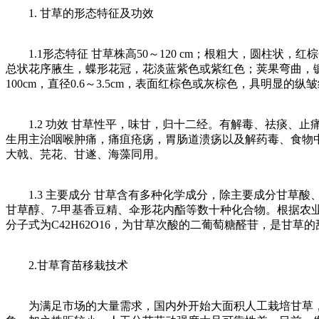
1. 甘草的形态特征及功效
1.1形态特征 甘草株高50～120 cm；根粗大，圆柱状
总状花序腋生，蝶形花冠，花淡蓝紫色或紫红色；荚果弯曲，
100cm，直径0.6～3.5cm，表面红棕色或灰棕色，具
1.2 功效 甘草性平，味甘，归十二经。有解毒、祛痰、止
生用主治咽喉肿痛，痛疽疮疡，胃肠道溃疡以及解药毒、食物
大戟、芫花、甘遂、海藻同用。
1.3 主要成分 甘草含有多种化学成分，除主要成分甘草
甘草醇、7-甲基香豆精、伞形花内酯等数十种化合物。根据
分子式为C42H62O16，为甘草次酸的二葡萄糖醛苷，是甘
2.甘草育苗移栽技术
为满足市场的大量需求，国内外开始大面积人工栽培甘草，