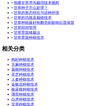
•
地膜甘草垄沟栽培技术规程
•
甘草种子怎么处理？
•
甘草的形态特征与适种环境
•
甘草的功效及栽植技术
•
甘草种植最好秋翻否则影响出苗保苗
•
甘草田间管理
•
甘草育苗移栽法
•
甘草育苗种植技术
相关分类
枸杞种植技术
天麻种植技术
葛根种植技术
灵芝种植技术
人参种植技术
金银花种植技术
板蓝根种植技术
薄荷种植技术
白术种植技术
甘草种植技术