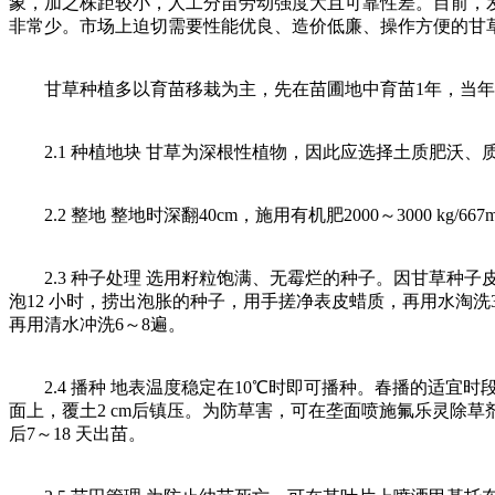
象，加之株距较小，人工分苗劳动强度大且可靠性差。目前，
非常少。市场上迫切需要性能优良、造价低廉、操作方便的甘
甘草种植多以育苗移栽为主，先在苗圃地中育苗1年，当年秋
2.1 种植地块 甘草为深根性植物，因此应选择土质肥沃、质地疏
2.2 整地 整地时深翻40cm，施用有机肥2000～3000 kg/667
2.3 种子处理 选用籽粒饱满、无霉烂的种子。因甘草种子
泡12 小时，捞出泡胀的种子，用手搓净表皮蜡质，再用水淘洗
再用清水冲洗6～8遍。
2.4 播种 地表温度稳定在10℃时即可播种。春播的适宜
面上，覆土2 cm后镇压。为防草害，可在垄面喷施氟乐灵除草剂
后7～18 天出苗。