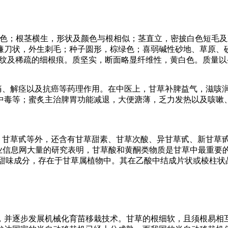
，红棕色；根茎横生，形状及颜色与根相似；茎直立，密披白色短毛
镰刀状，外生刺毛；种子圆形，棕绿色；喜弱碱性砂地、草原、砂
明显的纵皱纹及稀疏的细根痕。质坚实，断面略显纤维性，黄白色。质
痛、解痉以及抗癌等药理作用。在中医上，甘草补脾益气，滋咳润
中毒等；蜜炙主治脾胃功能减退，大便溏薄，乏力发热以及咳嗽
酸、甘草甙等外，还含有甘草甜素、甘草次酸、异甘草甙、新甘草
农业信息网大量的研究表明，甘草酸和黄酮类物质是甘草中最重要
草的甜味成分，存在于甘草属植物中。其在乙酸中结成片状或棱柱状
并逐步发展机械化育苗移栽技术。甘草的根细软，且须根易相互