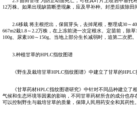
2.5 苗田管理 为防止幼苗死亡，可在其叶片上喷洒甲基托布
12万株。如果出现缺苗断垄现象，应及早补种。封垄后拔除田
2.6移栽 将主根挖出，保留芽头，去掉尾根，整理成30～40
667m2栽1.8～2.2万株，在上冻前浇一次定根水。定苗前，除
100g、尿素100～150g。当地上部分生长减弱时，追第二次肥
3.种植甘草的HPLC指纹图谱
《野生及栽培甘草HPLC指纹图谱》中建立了甘草的HPLC
《甘草药材HPLC指纹图谱研究》中针对不同品种建立了相
气候和生态环境等因素的影响，不同甘草药材所含的成分也存
可以控制野生与栽培甘草的质量，保障人民用药安全和其药性