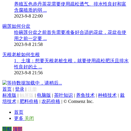
养殖五色赤丹茶花需要使用疏松透气、排水性良好和富
含腐殖质的弱 ...
2023-9-8 22:00
碗莲如何分盆
给碗莲分盆之前首先需要准备好合适的花盆，花盆在使
用之前一定要 ...
2023-9-8 21:58
无根老桩如何生根
1、土壤：想要无根老桩生根，就要使用疏松肥沃且排水
性良好的土 ...
2023-9-8 21:56
数据加载中，请稍后...
首页
|
登录
|
注册
标准版
|
触屏版
|
电脑版
|
茶叶知识
|
养鱼技术
|
种植技术
|
栽
培技术
|
肥料价格
|
农药价格
|
© Comsenz Inc.
首页
更多
关闭
导航
顶部