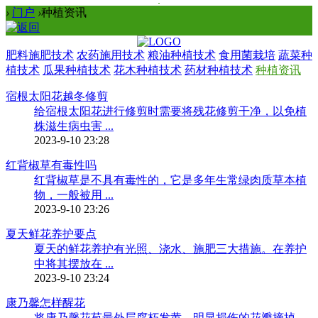
›
门户
›
种植资讯
肥料施肥技术
农药施用技术
粮油种植技术
食用菌栽培
蔬菜种
植技术
瓜果种植技术
花木种植技术
药材种植技术
种植资讯
宿根太阳花越冬修剪
给宿根太阳花进行修剪时需要将残花修剪干净，以免植
株滋生病虫害 ...
2023-9-10 23:28
红背椒草有毒性吗
红背椒草是不具有毒性的，它是多年生常绿肉质草本植
物，一般被用 ...
2023-9-10 23:26
夏天鲜花养护要点
夏天的鲜花养护有光照、浇水、施肥三大措施。在养护
中将其摆放在 ...
2023-9-10 23:24
康乃馨怎样醒花
将康乃馨花苞最外层腐朽发黄，明显损伤的花瓣摘掉，